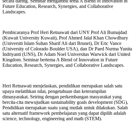
secara daring. Seminar mengambil tema A Blend of Innovation in
Future Education, Research, Synergies, and Collaborative
Landscapes.
Pembicaranya Prof Heri Retnawati dari UNY Prof Ali Bumajdad
(Kuwait University Kuwait), Prof Ahmed Jalal Khan Chowdhury
(Universiti Islam Sultan Sharif Ali dari Brunei), Dr Eric Vance
(University of Colorado Boulder USA), dan Dr Paed Nurma Yunita
Indriyanti (UNS), Dr Adam Noel Universitas Warwick dari United
Kingdom. Seminar bertema A Blend of Innovation in Future
Education, Research, Synergies, and Collaborative Landscapes.
Heri Retnawati menjelaskan, pendidikan merupakan salah satu
upaya melatihkan nilai, pengetahuan dan keterampilan
dimasyarakat. Seiring dengan perkembangan masyarakat yang
bercita-cita mewujudkan sustainability goals development (SDG),
Pendidikan merupakan suatu yang mutlak untuk dilakukan. Salah
satu alternatif framework pembelajaran yang dapat dipilih adalah
science, technology, engineering and math (STEM).