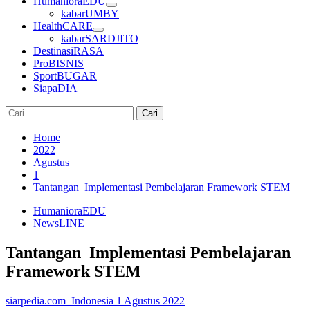
HumanioraEDU
kabarUMBY
HealthCARE
kabarSARDJITO
DestinasiRASA
ProBISNIS
SportBUGAR
SiapaDIA
Cari
untuk:
Home
2022
Agustus
1
Tantangan Implementasi Pembelajaran Framework STEM
HumanioraEDU
NewsLINE
Tantangan Implementasi Pembelajaran
Framework STEM
siarpedia.com_Indonesia
1 Agustus 2022