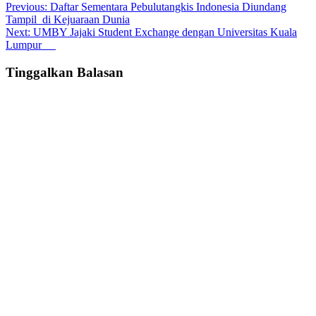
Post
Previous:
Daftar Sementara Pebulutangkis Indonesia Diundang
Tampil di Kejuaraan Dunia
navigation
Next:
UMBY Jajaki Student Exchange dengan Universitas Kuala
Lumpur
Tinggalkan Balasan