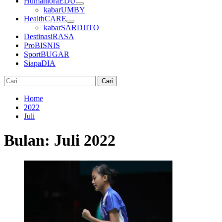
HumanioraEDU
kabarUMBY
HealthCARE
kabarSARDJITO
DestinasiRASA
ProBISNIS
SportBUGAR
SiapaDIA
Cari
untuk:
Home
2022
Juli
Bulan:
Juli 2022