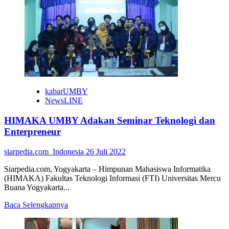
about
UMBY
dan
Universitas
Muhammadiyah
Gresik
Jalin
Kerja
Sama
kabarUMBY
NewsLINE
HIMAKA UMBY Adakan Seminar Teknologi dan
Enterpreneur
siarpedia.com_Indonesia
26 Juli 2022
Siarpedia.com, Yogyakarta – Himpunan Mahasiswa Informatika
(HIMAKA) Fakultas Teknologi Informasi (FTI) Universitas Mercu
Buana Yogyakarta...
Read
Baca Selengkapnya
more
about