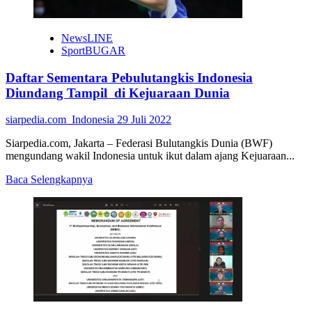
NewsLINE
SportBUGAR
Daftar Sementara Pebulutangkis Indonesia
Diundang Tampil di Kejuaraan Dunia
siarpedia.com_Indonesia
29 Juli 2022
Siarpedia.com, Jakarta – Federasi Bulutangkis Dunia (BWF)
mengundang wakil Indonesia untuk ikut dalam ajang Kejuaraan...
Read
Baca Selengkapnya
more
about
Daftar
Sementara
Pebulutangkis
Indonesia
Diundang
Tampil
di
Kejuaraan