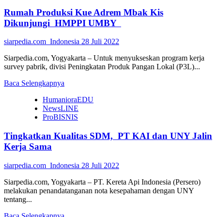
Rumah Produksi Kue Adrem Mbak Kis
Dikunjungi HMPPI UMBY
siarpedia.com_Indonesia
28 Juli 2022
Siarpedia.com, Yogyakarta – Untuk menyukseskan program kerja
survey pabrik, divisi Peningkatan Produk Pangan Lokal (P3L)...
Read
Baca Selengkapnya
more
HumanioraEDU
about
NewsLINE
Rumah
ProBISNIS
Produksi
Kue
Tingkatkan Kualitas SDM, PT KAI dan UNY Jalin
Adrem
Mbak
Kerja Sama
Kis
Dikunjungi
siarpedia.com_Indonesia
28 Juli 2022
HMPPI
UMBY
Siarpedia.com, Yogyakarta – PT. Kereta Api Indonesia (Persero)
melakukan penandatanganan nota kesepahaman dengan UNY
tentang...
Read
Baca Selengkapnya