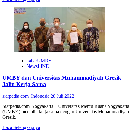
more
about
Tingkatkan
Kualitas
SDM,
PT
KAI
dan
UNY
Jalin
Kerja
kabarUMBY
Sama
NewsLINE
UMBY dan Universitas Muhammadiyah Gresik
Jalin Kerja Sama
siarpedia.com_Indonesia
28 Juli 2022
Siarpedia.com, Yogyakarta – Universitas Mercu Buana Yogyakarta
(UMBY) menjalin kerja sama dengan Universitas Muhammadiyah
Gresik...
Read
Baca Selengkapnya
more