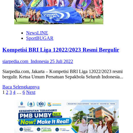
PT,
UMBY
Terjunkan
1.
012
Mahasiswa
NewsLINE
KKN-
SportBUGAR
PPM
Kompetisi BRI Liga 12022/2023 Resmi Bergulir
siarpedia.com_Indonesia
25 Juli 2022
Siarpedia.com, Jakarta – Kompetisi BRI Liga 12022/2023 resmi
bergulir. Ketua Umum Persatuan Sepakbola Seluruh Indonesia...
Read
Baca Selengkapnya
Paginasi
more
1
2
3
4
…
6
Next
about
pos
Kompetisi
BRI
Liga
12022/2023
Resmi
Bergulir