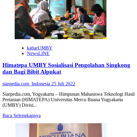
HIMAKA
UMBY
Adakan
Seminar
Teknologi
dan
Enterpreneur
kabarUMBY
NewsLINE
Himatepa UMBY Sosialisasi Pengolahan Singkong
dan Bagi Bibit Alpukat
siarpedia.com_Indonesia
25 Juli 2022
Siarpedia.com, Yogyakarta – Himpunan Mahasiswa Teknologi Hasil
Pertanian (HIMATEPA) Universitas Mercu Buana Yogyakarta
(UMBY) Divisi...
Read
Baca Selengkapnya
more
about
Himatepa