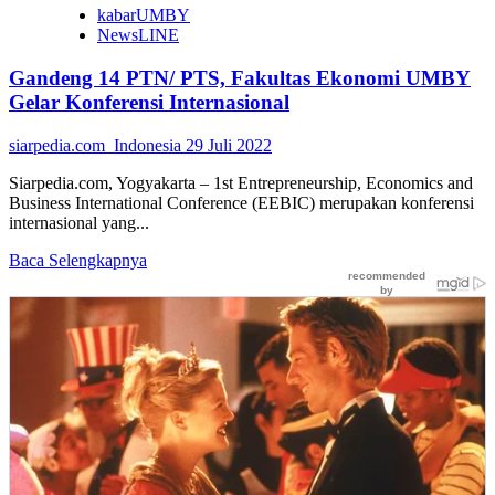
Dunia
kabarUMBY
NewsLINE
Gandeng 14 PTN/ PTS, Fakultas Ekonomi UMBY
Gelar Konferensi Internasional
siarpedia.com_Indonesia
29 Juli 2022
Siarpedia.com, Yogyakarta – 1st Entrepreneurship, Economics and
Business International Conference (EEBIC) merupakan konferensi
internasional yang...
Read
Baca Selengkapnya
more
about
Gandeng
14
PTN/
PTS,
Fakultas
Ekonomi
UMBY
Gelar
Konferensi