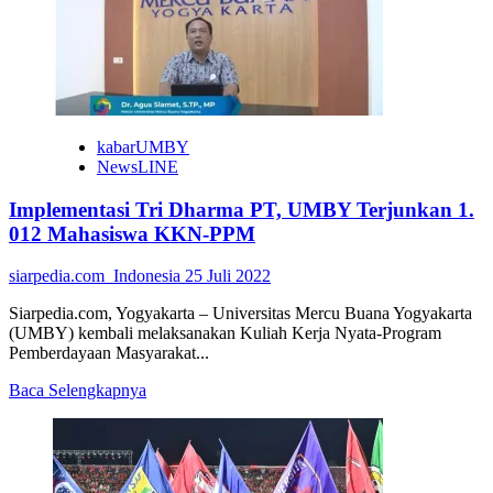
UMBY
Sosialisasi
Pengolahan
Singkong
dan
Bagi
Bibit
Alpukat
kabarUMBY
NewsLINE
Implementasi Tri Dharma PT, UMBY Terjunkan 1.
012 Mahasiswa KKN-PPM
siarpedia.com_Indonesia
25 Juli 2022
Siarpedia.com, Yogyakarta – Universitas Mercu Buana Yogyakarta
(UMBY) kembali melaksanakan Kuliah Kerja Nyata-Program
Pemberdayaan Masyarakat...
Read
Baca Selengkapnya
more
about
Implementasi
Tri
Dharma