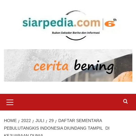
Skip
to
content
Primary
Menu
HOME
2022
JULI
29
DAFTAR SEMENTARA
PEBULUTANGKIS INDONESIA DIUNDANG TAMPIL DI
KEJUARAAN DUNIA