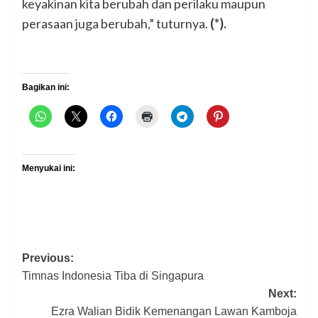
keyakinan kita berubah dan perilaku maupun
perasaan juga berubah,” tuturnya.
(*).
Bagikan ini:
Menyukai ini:
Previous:
Post
Timnas Indonesia Tiba di Singapura
navigation
Next:
Ezra Walian Bidik Kemenangan Lawan Kamboja