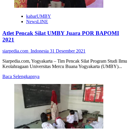
kabarUMBY
NewsLINE
Atlet Pencak Silat UMBY Juara POR BAPOMI
2021
siarpedia.com_Indonesia
31 Desember 2021
Siarpedia.com, Yogyakarta – Tim Pencak Silat Program Studi Ilmu
Keolahragaan Universitas Mercu Buana Yogyakarta (UMBY)...
Read
Baca Selengkapnya
more
about
Atlet
Pencak
Silat
UMBY
Juara
POR
BAPOMI
2021