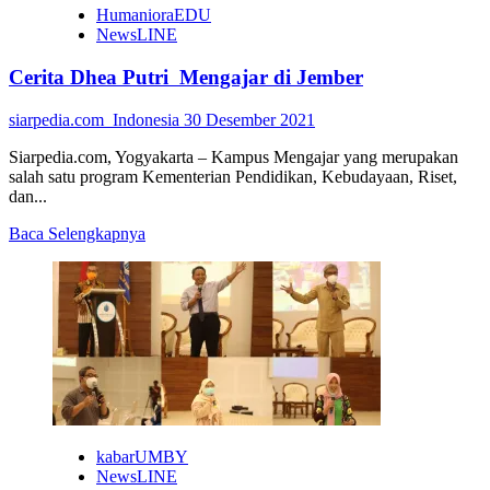
HumanioraEDU
NewsLINE
Cerita Dhea Putri Mengajar di Jember
siarpedia.com_Indonesia
30 Desember 2021
Siarpedia.com, Yogyakarta – Kampus Mengajar yang merupakan
salah satu program Kementerian Pendidikan, Kebudayaan, Riset,
dan...
Read
Baca Selengkapnya
more
about
Cerita
Dhea
Putri
Mengajar
di
Jember
kabarUMBY
NewsLINE