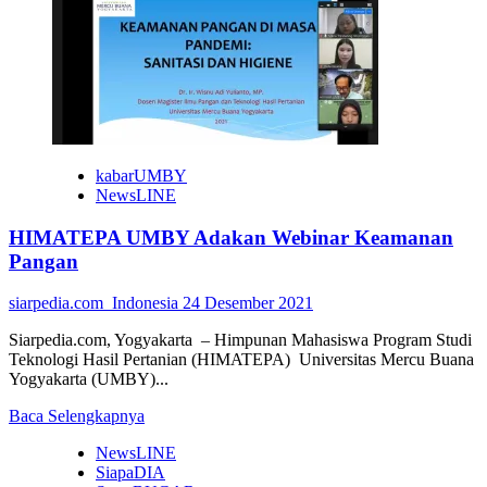
PLN
UP3
Yogyakarta
Amankan
Kelistrikan
Selama
Nataru
kabarUMBY
NewsLINE
HIMATEPA UMBY Adakan Webinar Keamanan
Pangan
siarpedia.com_Indonesia
24 Desember 2021
Siarpedia.com, Yogyakarta – Himpunan Mahasiswa Program Studi
Teknologi Hasil Pertanian (HIMATEPA) Universitas Mercu Buana
Yogyakarta (UMBY)...
Read
Baca Selengkapnya
more
NewsLINE
about
SiapaDIA
HIMATEPA