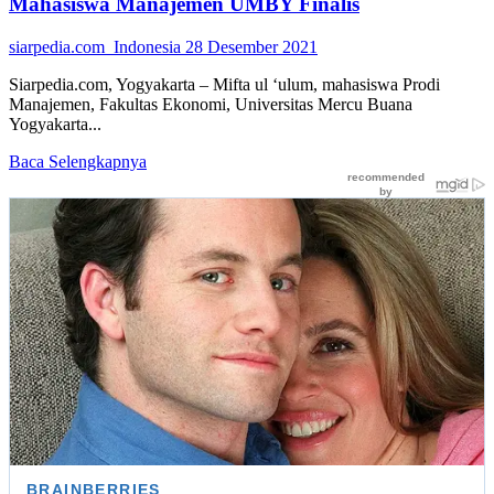
Mahasiswa Manajemen UMBY Finalis
siarpedia.com_Indonesia
28 Desember 2021
Siarpedia.com, Yogyakarta – Mifta ul ‘ulum, mahasiswa Prodi
Manajemen, Fakultas Ekonomi, Universitas Mercu Buana
Yogyakarta...
Read
Baca Selengkapnya
more
about
Mister
Miss
Grand
Tourism
Indonesia
2022,
Mahasiswa
Manajemen
UMBY
Finalis