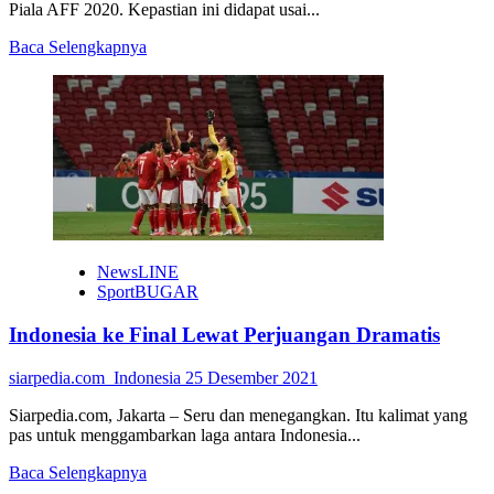
Piala AFF 2020. Kepastian ini didapat usai...
Read
Baca Selengkapnya
more
about
Timnas
Indonesia
Harus
Makin
Kompak
di
Final
NewsLINE
SportBUGAR
Indonesia ke Final Lewat Perjuangan Dramatis
siarpedia.com_Indonesia
25 Desember 2021
Siarpedia.com, Jakarta – Seru dan menegangkan. Itu kalimat yang
pas untuk menggambarkan laga antara Indonesia...
Read
Baca Selengkapnya
more