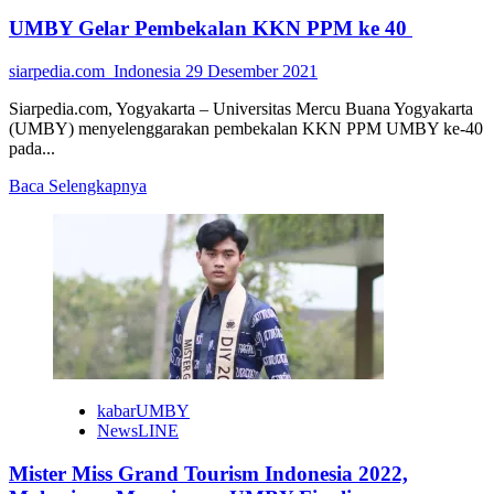
UMBY Gelar Pembekalan KKN PPM ke 40
siarpedia.com_Indonesia
29 Desember 2021
Siarpedia.com, Yogyakarta – Universitas Mercu Buana Yogyakarta
(UMBY) menyelenggarakan pembekalan KKN PPM UMBY ke-40
pada...
Read
Baca Selengkapnya
more
about
UMBY
Gelar
Pembekalan
KKN
PPM
ke
40
kabarUMBY
NewsLINE
Mister Miss Grand Tourism Indonesia 2022,