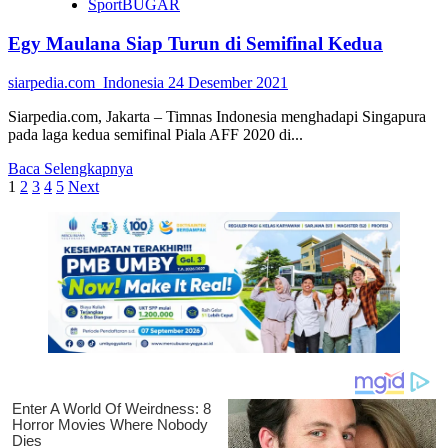
SportBUGAR
UMBY
Adakan
Egy Maulana Siap Turun di Semifinal Kedua
Webinar
Keamanan
Pangan
siarpedia.com_Indonesia
24 Desember 2021
Siarpedia.com, Jakarta – Timnas Indonesia menghadapi Singapura
pada laga kedua semifinal Piala AFF 2020 di...
Read
Baca Selengkapnya
Paginasi
more
1
2
3
4
5
Next
about
pos
Egy
Maulana
Siap
Turun
di
Semifinal
Kedua