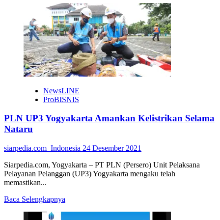
about
Indonesia
ke
Final
Lewat
Perjuangan
Dramatis
NewsLINE
ProBISNIS
PLN UP3 Yogyakarta Amankan Kelistrikan Selama
Nataru
siarpedia.com_Indonesia
24 Desember 2021
Siarpedia.com, Yogyakarta – PT PLN (Persero) Unit Pelaksana
Pelayanan Pelanggan (UP3) Yogyakarta mengaku telah
memastikan...
Read
Baca Selengkapnya
more
about