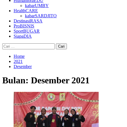
HumanioraEDU
kabarUMBY
HealthCARE
kabarSARDJITO
DestinasiRASA
ProBISNIS
SportBUGAR
SiapaDIA
Cari
untuk:
Home
2021
Desember
Bulan:
Desember 2021