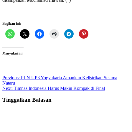
disampaikan Mochamad Iriawan.
(*)
Bagikan ini:
Menyukai ini:
Post
Previous:
PLN UP3 Yogyakarta Amankan Kelistrikan Selama
Nataru
navigation
Next:
Timnas Indonesia Harus Makin Kompak di Final
Tinggalkan Balasan