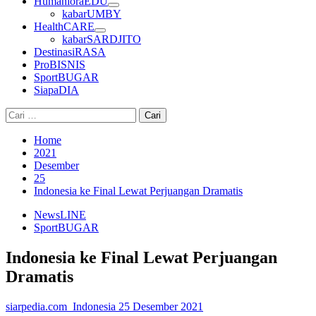
HumanioraEDU
kabarUMBY
HealthCARE
kabarSARDJITO
DestinasiRASA
ProBISNIS
SportBUGAR
SiapaDIA
Cari
untuk:
Home
2021
Desember
25
Indonesia ke Final Lewat Perjuangan Dramatis
NewsLINE
SportBUGAR
Indonesia ke Final Lewat Perjuangan
Dramatis
siarpedia.com_Indonesia
25 Desember 2021