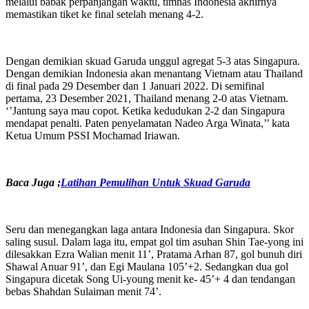
melalui babak perpanjangan waktu, timnas Indonesia akhirnya
memastikan tiket ke final setelah menang 4-2.
Dengan demikian skuad Garuda unggul agregat 5-3 atas Singapura.
Dengan demikian Indonesia akan menantang Vietnam atau Thailand
di final pada 29 Desember dan 1 Januari 2022. Di semifinal
pertama, 23 Desember 2021, Thailand menang 2-0 atas Vietnam.
‘’Jantung saya mau copot. Ketika kedudukan 2-2 dan Singapura
mendapat penalti. Paten penyelamatan Nadeo Arga Winata,’’ kata
Ketua Umum PSSI Mochamad Iriawan.
Baca Juga
;
Latihan Pemulihan Untuk Skuad Garuda
Seru dan menegangkan laga antara Indonesia dan Singapura. Skor
saling susul. Dalam laga itu, empat gol tim asuhan Shin Tae-yong ini
dilesakkan Ezra Walian menit 11’, Pratama Arhan 87, gol bunuh diri
Shawal Anuar 91’, dan Egi Maulana 105’+2. Sedangkan dua gol
Singapura dicetak Song Ui-young menit ke- 45’+ 4 dan tendangan
bebas Shahdan Sulaiman menit 74’.