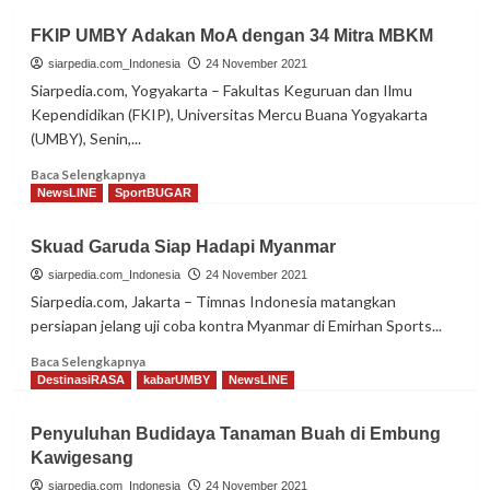
FKIP UMBY Adakan MoA dengan 34 Mitra MBKM
siarpedia.com_Indonesia
24 November 2021
Siarpedia.com, Yogyakarta – Fakultas Keguruan dan Ilmu
Kependidikan (FKIP), Universitas Mercu Buana Yogyakarta
(UMBY), Senin,...
Read
Baca Selengkapnya
more
NewsLINE
SportBUGAR
about
FKIP
Skuad Garuda Siap Hadapi Myanmar
UMBY
Adakan
siarpedia.com_Indonesia
24 November 2021
MoA
Siarpedia.com, Jakarta – Timnas Indonesia matangkan
dengan
persiapan jelang uji coba kontra Myanmar di Emirhan Sports...
34
Mitra
Read
Baca Selengkapnya
MBKM
more
DestinasiRASA
kabarUMBY
NewsLINE
about
Skuad
Penyuluhan Budidaya Tanaman Buah di Embung
Garuda
Kawigesang
Siap
Hadapi
siarpedia.com_Indonesia
24 November 2021