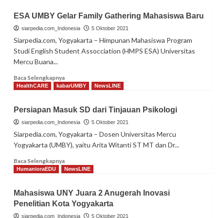
ESA UMBY Gelar Family Gathering Mahasiswa Baru
siarpedia.com_Indonesia
5 Oktober 2021
Siarpedia.com, Yogyakarta – Himpunan Mahasiswa Program
Studi English Student Assocciation (HMPS ESA) Universitas
Mercu Buana...
Read
Baca Selengkapnya
more
HealthCARE
kabarUMBY
NewsLINE
about
ESA
Persiapan Masuk SD dari Tinjauan Psikologi
UMBY
Gelar
siarpedia.com_Indonesia
5 Oktober 2021
Family
Siarpedia.com, Yogyakarta – Dosen Universitas Mercu
Gathering
Yogyakarta (UMBY), yaitu Arita Witanti ST MT dan Dr...
Mahasiswa
Baru
Read
Baca Selengkapnya
more
HumanioraEDU
NewsLINE
about
Persiapan
Mahasiswa UNY Juara 2 Anugerah Inovasi
Masuk
Penelitian Kota Yogyakarta
SD
dari
siarpedia.com_Indonesia
5 Oktober 2021