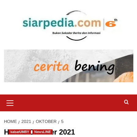
Skip
to
content
Primary
Menu
HOME
2021
OKTOBER
5
Hari:
5 Oktober 2021
kabarUMBY
NewsLINE