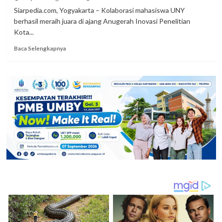
Tinjauan
Siarpedia.com, Yogyakarta – Kolaborasi mahasiswa UNY
Psikologi
berhasil meraih juara di ajang Anugerah Inovasi Penelitian
Kota...
Read
Baca Selengkapnya
more
about
Mahasiswa
UNY
Juara
2
Anugerah
Inovasi
Penelitian
Kota
Yogyakarta