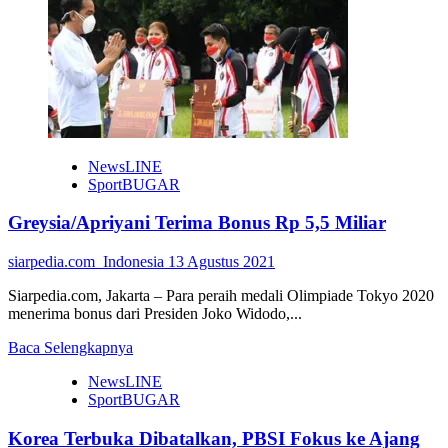
KKN
85
UMBY
Edukasi
Penggunaan
Masker
NewsLINE
SportBUGAR
Greysia/Apriyani Terima Bonus Rp 5,5 Miliar
siarpedia.com_Indonesia
13 Agustus 2021
Siarpedia.com, Jakarta – Para peraih medali Olimpiade Tokyo 2020
menerima bonus dari Presiden Joko Widodo,...
Read
Baca Selengkapnya
more
NewsLINE
about
SportBUGAR
Greysia/Apriyani
Terima
Korea Terbuka Dibatalkan, PBSI Fokus ke Ajang
Bonus