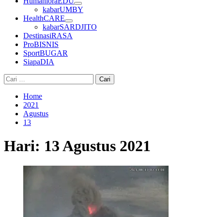
HumanioraEDU
kabarUMBY
HealthCARE
kabarSARDJITO
DestinasiRASA
ProBISNIS
SportBUGAR
SiapaDIA
Cari
untuk:
Home
2021
Agustus
13
Hari:
13 Agustus 2021