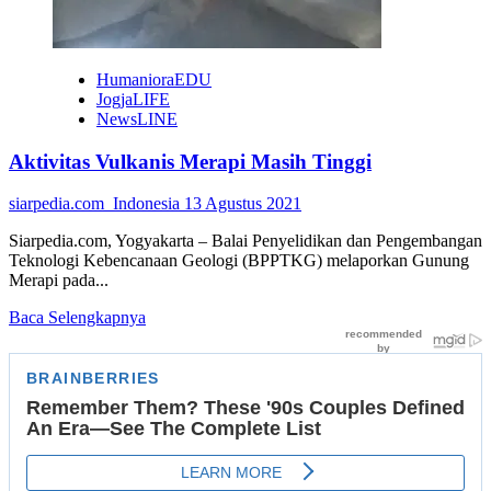
HumanioraEDU
JogjaLIFE
NewsLINE
Aktivitas Vulkanis Merapi Masih Tinggi
siarpedia.com_Indonesia
13 Agustus 2021
Siarpedia.com, Yogyakarta – Balai Penyelidikan dan Pengembangan
Teknologi Kebencanaan Geologi (BPPTKG) melaporkan Gunung
Merapi pada...
Read
Baca Selengkapnya
more
about
Aktivitas
Vulkanis
Merapi
Masih
Tinggi