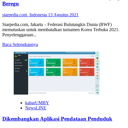
Rp
Beregu
5,5
Miliar
siarpedia.com_Indonesia
13 Agustus 2021
Siarpedia.com, Jakarta – Federasi Bulutangkis Dunia (BWF)
memutuskan untuk membatalkan turnamen Korea Terbuka 2021.
Penyelenggaraan...
Read
Baca Selengkapnya
more
about
Korea
Terbuka
Dibatalkan,
PBSI
Fokus
ke
Ajang
Beregu
kabarUMBY
NewsLINE
Dikembangkan Aplikasi Pendataan Penduduk