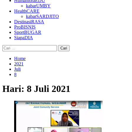
HumanioraEDU
kabarUMBY
HealthCARE
kabarSARDJITO
DestinasiRASA
ProBISNIS
SportBUGAR
SiapaDIA
Cari
untuk:
Home
2021
Juli
8
Hari:
8 Juli 2021