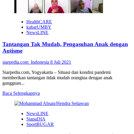
HealthCARE
kabarUMBY
NewsLINE
Tantangan Tak Mudah, Pengasuhan Anak dengan
Autisme
siarpedia.com_Indonesia
8 Juli 2021
Siarpedia.com, Yogyakarta – Situasi dan kondisi pandemi
memberikan tantangan tidak mudah orangtua dengan anak
gangguan...
Read
Baca Selengkapnya
more
about
Tantangan
NewsLINE
Tak
SiapaDIA
Mudah,
SportBUGAR
Pengasuhan
Anak