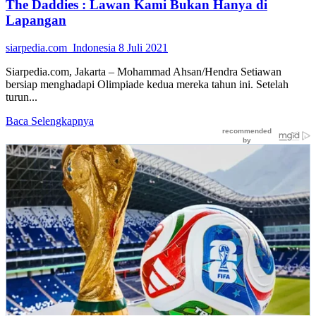
The Daddies : Lawan Kami Bukan Hanya di
dengan
Autisme
Lapangan
siarpedia.com_Indonesia
8 Juli 2021
Siarpedia.com, Jakarta – Mohammad Ahsan/Hendra Setiawan
bersiap menghadapi Olimpiade kedua mereka tahun ini. Setelah
turun...
Read
Baca Selengkapnya
more
about
The
Daddies
:
Lawan
Kami
Bukan
Hanya
di
Lapangan