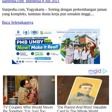
siarpedia.com_Indonesia
8 Juli 2021
Siarpedia.com, Yogyakarta – Seiring dengan perkembangan jaman
yang kompleks, tuntutan dunia kerja pun semakin tinggi....
Read
Baca Selengkapnya
more
about
Pendidikan
Matematika
UMBY
Implementasikan
Kurikulum
Merdeka
Belajar