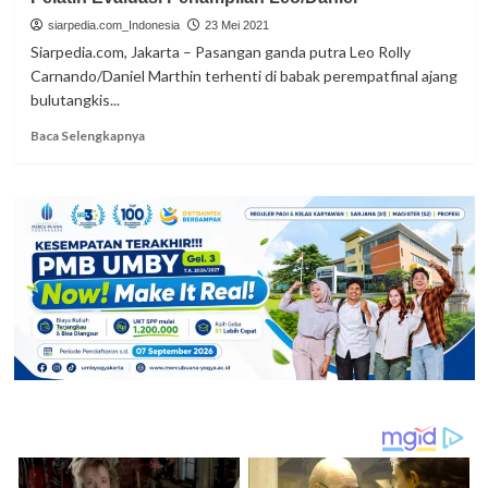
dan
siarpedia.com_Indonesia
Chico
23 Mei 2021
ke
Siarpedia.com, Jakarta – Pasangan ganda putra Leo Rolly
Laga
Carnando/Daniel Marthin terhenti di babak perempatfinal ajang
Puncak
bulutangkis...
Read
Baca Selengkapnya
more
about
Pelatih
Evaluasi
Penampilan
Leo/Daniel