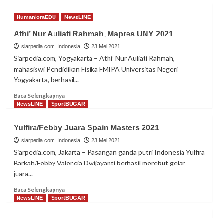
HumanioraEDU
NewsLINE
Athi’ Nur Auliati Rahmah, Mapres UNY 2021
siarpedia.com_Indonesia
23 Mei 2021
Siarpedia.com, Yogyakarta – Athi’ Nur Auliati Rahmah,
mahasiswi Pendidikan Fisika FMIPA Universitas Negeri
Yogyakarta, berhasil...
Read
Baca Selengkapnya
more
NewsLINE
SportBUGAR
about
Athi’
Yulfira/Febby Juara Spain Masters 2021
Nur
Auliati
siarpedia.com_Indonesia
23 Mei 2021
Rahmah,
Siarpedia.com, Jakarta – Pasangan ganda putri Indonesia Yulfira
Mapres
Barkah/Febby Valencia Dwijayanti berhasil merebut gelar
UNY
juara...
2021
Read
Baca Selengkapnya
more
NewsLINE
SportBUGAR
about
Yulfira/Febby