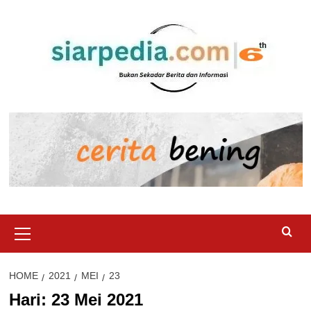
Skip
to
content
Primary
Menu
HOME
2021
MEI
23
Hari:
23 Mei 2021