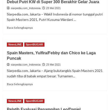
Debut Putri KW di Super 300 Berakhir Gelar Juara
Juara
Spain
siarpedia.com_Indonesia
23 Mei 2021
Masters
Siarpedia.com, Jakarta – Wakil Indonesia di nomor tunggal putri
2021
Spain Masters 2021, Putri Kusuma Wardani ...
Read
Baca Selengkapnya
more
about
Debut
NewsLINE
SportBUGAR
Putri
KW
Spain Masters, Yulfira/Febby dan Chico ke Laga
di
Puncak
Super
300
siarpedia.com_Indonesia
23 Mei 2021
Berakhir
Siarpedia.com, Jakarta – Ajang bulutangkis Spain Masters 2021
Gelar
sudah tiba di babak empat besar. Turnamen...
Juara
Read
Baca Selengkapnya
more
about
Spain
NewsLINE
SportBUGAR
Masters,
Yulfira/Febby
Pelatih Evaluasi Penampilan Leo/Daniel