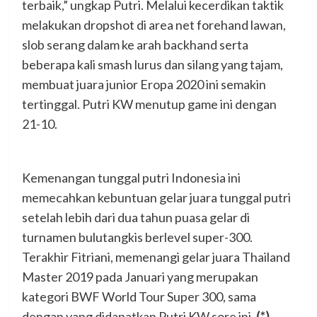
terbaik,” ungkap Putri. Melalui kecerdikan taktik
melakukan dropshot di area net forehand lawan,
slob serang dalam ke arah backhand serta
beberapa kali smash lurus dan silang yang tajam,
membuat juara junior Eropa 2020 ini semakin
tertinggal. Putri KW menutup game ini dengan
21-10.
Kemenangan tunggal putri Indonesia ini
memecahkan kebuntuan gelar juara tunggal putri
setelah lebih dari dua tahun puasa gelar di
turnamen bulutangkis berlevel super-300.
Terakhir Fitriani, memenangi gelar juara Thailand
Master 2019 pada Januari yang merupakan
kategori BWF World Tour Super 300, sama
dengan yang didapatkan Putri KW sore ini.
(*).