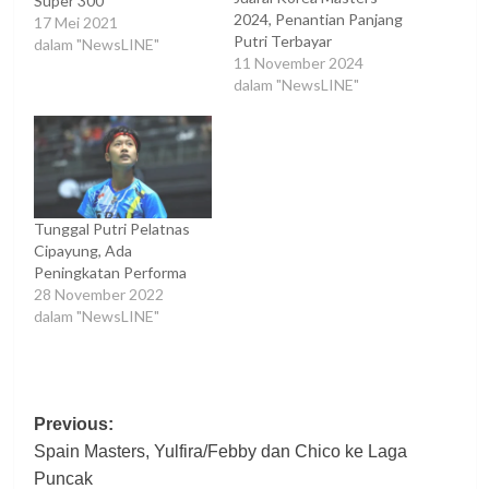
Super 300
2024, Penantian Panjang
17 Mei 2021
Putri Terbayar
dalam "NewsLINE"
11 November 2024
dalam "NewsLINE"
Tunggal Putri Pelatnas
Cipayung, Ada
Peningkatan Performa
28 November 2022
dalam "NewsLINE"
Post
Previous:
Spain Masters, Yulfira/Febby dan Chico ke Laga
navigation
Puncak