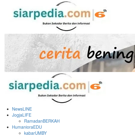
Skip
to
content
Primary
Menu
NewsLINE
JogjaLIFE
RamadanBERKAH
HumanioraEDU
kabarUMBY