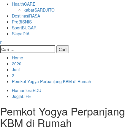
HealthCARE
kabarSARDJITO
DestinasiRASA
ProBISNIS
SportBUGAR
SiapaDIA
Cari
untuk:
Home
2020
Juni
2
Pemkot Yogya Perpanjang KBM di Rumah
HumanioraEDU
JogjaLIFE
Pemkot Yogya Perpanjang
KBM di Rumah