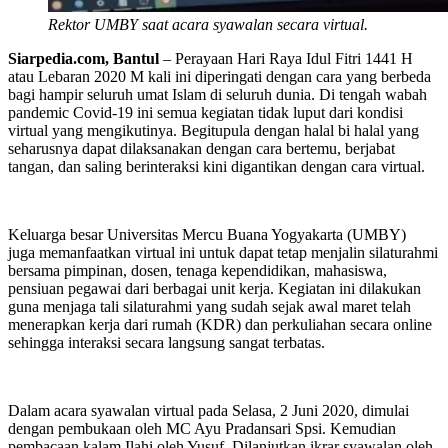
Rektor UMBY saat acara syawalan secara virtual.
Siarpedia.com, Bantul
– Perayaan Hari Raya Idul Fitri 1441 H
atau Lebaran 2020 M kali ini diperingati dengan cara yang berbeda
bagi hampir seluruh umat Islam di seluruh dunia. Di tengah wabah
pandemic Covid-19 ini semua kegiatan tidak luput dari kondisi
virtual yang mengikutinya. Begitupula dengan halal bi halal yang
seharusnya dapat dilaksanakan dengan cara bertemu, berjabat
tangan, dan saling berinteraksi kini digantikan dengan cara virtual.
Keluarga besar Universitas Mercu Buana Yogyakarta (UMBY)
juga memanfaatkan virtual ini untuk dapat tetap menjalin silaturahmi
bersama pimpinan, dosen, tenaga kependidikan, mahasiswa,
pensiuan pegawai dari berbagai unit kerja. Kegiatan ini dilakukan
guna menjaga tali silaturahmi yang sudah sejak awal maret telah
menerapkan kerja dari rumah (KDR) dan perkuliahan secara online
sehingga interaksi secara langsung sangat terbatas.
Dalam acara syawalan virtual pada Selasa, 2 Juni 2020, dimulai
dengan pembukaan oleh MC Ayu Pradansari Spsi. Kemudian
pembacaan kalam Ilahi oleh Yusuf. Dilanjutkan ikrar syawalan oleh