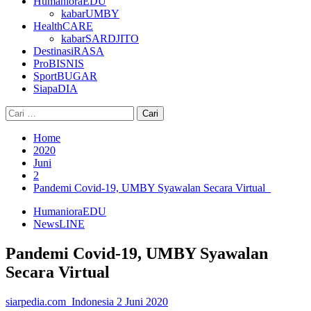
HumanioraEDU
kabarUMBY
HealthCARE
kabarSARDJITO
DestinasiRASA
ProBISNIS
SportBUGAR
SiapaDIA
Cari
untuk:
Home
2020
Juni
2
Pandemi Covid-19, UMBY Syawalan Secara Virtual
HumanioraEDU
NewsLINE
Pandemi Covid-19, UMBY Syawalan
Secara Virtual
siarpedia.com_Indonesia
2 Juni 2020