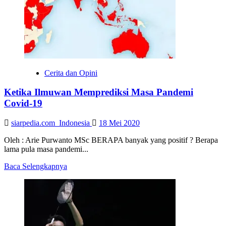
HB
X
:
Tetap
Waspada
Covid-
19
Cerita dan Opini
Ketika Ilmuwan Memprediksi Masa Pandemi
Covid-19
siarpedia.com_Indonesia
18 Mei 2020
Oleh : Arie Purwanto MSc BERAPA banyak yang positif ? Berapa
lama pula masa pandemi...
Read
Baca Selengkapnya
more
about
Ketika
Ilmuwan
Memprediksi
Masa