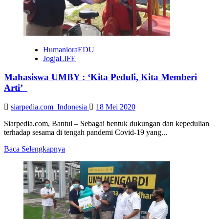
HumanioraEDU
JogjaLIFE
Mahasiswa UMBY : ‘Kita Peduli, Kita Memberi
Arti’
siarpedia.com_Indonesia
18 Mei 2020
Siarpedia.com, Bantul – Sebagai bentuk dukungan dan kepedulian
terhadap sesama di tengah pandemi Covid-19 yang...
Read
Baca Selengkapnya
more
about
Mahasiswa
UMBY
:
‘Kita
Peduli,
Kita