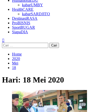
HumanioraEDU
kabarUMBY
HealthCARE
kabarSARDJITO
DestinasiRASA
ProBISNIS
SportBUGAR
SiapaDIA
Cari
untuk:
Home
2020
Mei
18
Hari:
18 Mei 2020