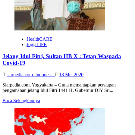
Salurkan
Paket
Sembako
HealthCARE
JogjaLIFE
Jelang Idul Fitri, Sultan HB X : Tetap Waspada
Covid-19
siarpedia.com_Indonesia
18 Mei 2020
Siarpedia.com, Yogyakarta – Guna memantapkan persiapan
pengamanan jelang Idul Fitri 1441 H, Gubernur DIY Sri...
Read
Baca Selengkapnya
more
about
Jelang
Idul
Fitri,
Sultan