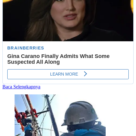
Read
Baca Selengkapnya
more
about
‘UMY
Mengabdi’,
Wujud
Kepedulian
Kampus
pada
Sesama