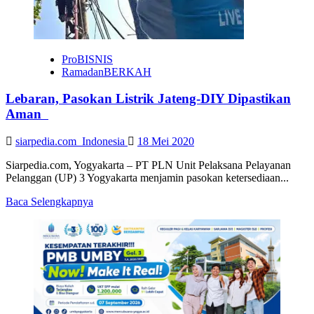
ProBISNIS
RamadanBERKAH
Lebaran, Pasokan Listrik Jateng-DIY Dipastikan
Aman
siarpedia.com_Indonesia
18 Mei 2020
Siarpedia.com, Yogyakarta – PT PLN Unit Pelaksana Pelayanan
Pelanggan (UP) 3 Yogyakarta menjamin pasokan ketersediaan...
Read
Baca Selengkapnya
more
about
Lebaran,
Pasokan
Listrik
Jateng-
DIY
Dipastikan