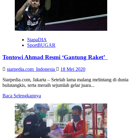
Pandemi
Covid-
19
SiapaDIA
SportBUGAR
Tontowi Ahmad Resmi ‘Gantung Raket’
siarpedia.com_Indonesia
18 Mei 2020
Siarpedia.com, Jakarta – Setelah lama malang melintang di dunia
bulutangkis, serta meraih sejumlah gelar juara...
Read
Baca Selengkapnya
more
about
Tontowi
Ahmad
Resmi
‘Gantung
Raket’