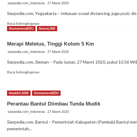
siarpedia.com_Indonesia
27 Maret 2020
Siarpedia.com, Yogyakarta – Imbauan sosial distancing, juga psyic di
Read
Baca Selengkapnya
more
HumanioraEDU
NewsLINE
about
Yang
Merapi Meletus, Tinggi Kolom 5 Km
Tetap
Berjibaku
siarpedia.com_Indonesia
27 Maret 2020
di
Siarpedia.com, Sleman – Pada Jumat, 27 Maret 2020, pukul 10.56 WIB 
Tengah
Pandemi
Read
Baca Selengkapnya
Corona
more
about
Merapi
HealthCARE
HumanioraEDU
Meletus,
Tinggi
Perantau Bantul Diimbau Tunda Mudik
Kolom
5
siarpedia.com_Indonesia
27 Maret 2020
Km
Siarpedia.com, Bantul – Pemerintah Kabupaten (Pemkab) Bantul memi
pemerintah...