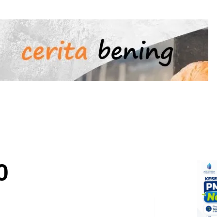
E
DestinasiRASA
ProBISNIS
SportBUGAR
Siap
0