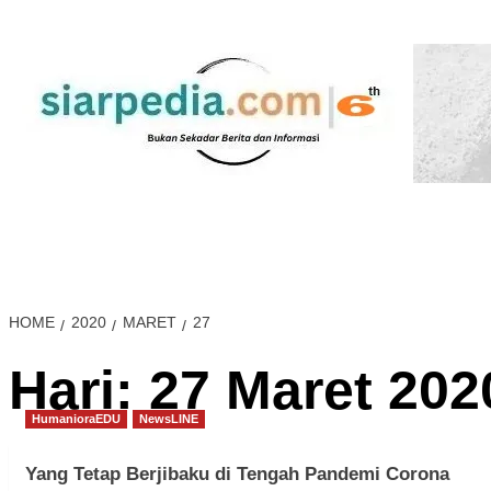
Skip
to
content
NewsLINE
JogjaLIFE
HumanioraEDU
HealthCAR
HOME
2020
MARET
27
Hari:
27 Maret 202
HumanioraEDU
NewsLINE
Yang Tetap Berjibaku di Tengah Pandemi Corona