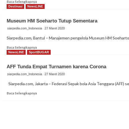
Read
Baca Selengkapnya
more
Destinasi
NewsLINE
about
Perantau
Museum HM Soeharto Tutup Sementara
Bantul
Diimbau
siarpedia.com_Indonesia
27 Maret 2020
Tunda
Siarpedia.com, Bantul – Manajemen pengelola Museum HM Soeharto 
Mudik
Read
Baca Selengkapnya
more
NewsLINE
SportBUGAR
about
Museum
AFF Tunda Empat Turnamen karena Corona
HM
Soeharto
siarpedia.com_Indonesia
27 Maret 2020
Tutup
Siarpedia.com, Jakarta – Federasi Sepak bola Asia Tenggara (AFF) s
Sementara
Read
Baca Selengkapnya
more
about
AFF
Tunda
Empat
Turnamen