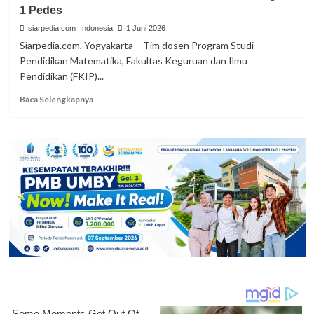
1 Pedes
Latih
Siswa
siarpedia.com_Indonesia
1 Juni 2026
SMK
Siarpedia.com, Yogyakarta – Tim dosen Program Studi
Perkebunan
Pendidikan Matematika, Fakultas Keguruan dan Ilmu
MM
Pendidikan (FKIP)...
52
Olah
Read
Baca Selengkapnya
Gulma
more
Siam
about
Jadi
Dosen
Pupuk
UMBY
Latih
Metode
Jarimatika
di
SD
Negeri
1
Pedes