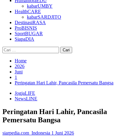
HumanioraEDU
kabarUMBY
HealthCARE
kabarSARDJITO
DestinasiRASA
ProBISNIS
SportBUGAR
SiapaDIA
Cari
untuk:
Home
2026
Juni
1
Peringatan Hari Lahir, Pancasila Pemersatu Bangsa
JogjaLIFE
NewsLINE
Peringatan Hari Lahir, Pancasila
Pemersatu Bangsa
siarpedia.com_Indonesia
1 Juni 2026