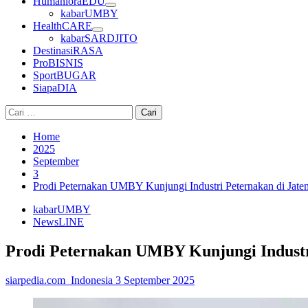
HumanioraEDU
kabarUMBY
HealthCARE
kabarSARDJITO
DestinasiRASA
ProBISNIS
SportBUGAR
SiapaDIA
Cari
untuk:
Home
2025
September
3
Prodi Peternakan UMBY Kunjungi Industri Peternakan di Jate
kabarUMBY
NewsLINE
Prodi Peternakan UMBY Kunjungi Industr
siarpedia.com_Indonesia
3 September 2025