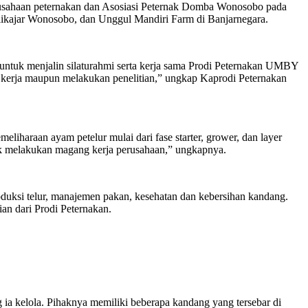
rusahaan peternakan dan Asosiasi Peternak Domba Wonosobo pada
likajar Wonosobo, dan Unggul Mandiri Farm di Banjarnegara.
n untuk menjalin silaturahmi serta kerja sama Prodi Peternakan UMBY
 kerja maupun melakukan penelitian,” ungkap Kaprodi Peternakan
liharaan ayam petelur mulai dari fase starter, grower, dan layer
uk melakukan magang kerja perusahaan,” ungkapnya.
duksi telur, manajemen pakan, kesehatan dan kebersihan kandang.
n dari Prodi Peternakan.
a kelola. Pihaknya memiliki beberapa kandang yang tersebar di