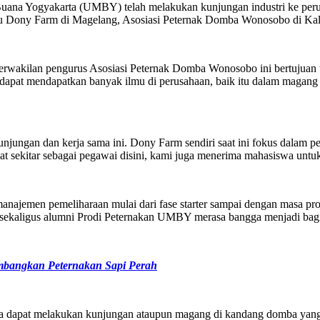
Buana Yogyakarta (UMBY) telah melakukan kunjungan industri ke pe
aitu Dony Farm di Magelang, Asosiasi Peternak Domba Wonosobo di Ka
ri perwakilan pengurus Asosiasi Peternak Domba Wonosobo ini bertujua
dapat mendapatkan banyak ilmu di perusahaan, baik itu dalam magang
ungan dan kerja sama ini. Dony Farm sendiri saat ini fokus dalam peme
t sekitar sebagai pegawai disini, kami juga menerima mahasiswa unt
najemen pemeliharaan mulai dari fase starter sampai dengan masa pro
sekaligus alumni Prodi Peternakan UMBY merasa bangga menjadi bagia
bangkan Peternakan Sapi Perah
a dapat melakukan kunjungan ataupun magang di kandang domba yang i