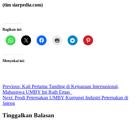
(tim siarpedia.com)
Bagikan ini:
Menyukai ini:
Post
Previous:
Kali Pertama Tanding di Kejuaraan Internasional,
Mahasiswa UMBY Ini Raih Emas
navigation
Next:
Prodi Peternakan UMBY Kunjungi Industri Peternakan di
Jateng
Tinggalkan Balasan