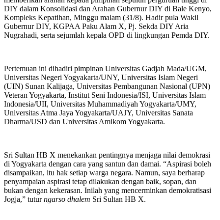
DIY dalam Konsolidasi dan Arahan Gubernur DIY di Bale Kenyo,
Kompleks Kepatihan, Minggu malam (31/8). Hadir pula Wakil
Gubernur DIY, KGPAA Paku Alam X, Pj. Sekda DIY Aria
Nugrahadi, serta sejumlah kepala OPD di lingkungan Pemda DIY.
Pertemuan ini dihadiri pimpinan Universitas Gadjah Mada/UGM,
Universitas Negeri Yogyakarta/UNY, Universitas Islam Negeri
(UIN) Sunan Kalijaga, Universitas Pembangunan Nasional (UPN)
Veteran Yogyakarta, Institut Seni Indonesia/ISI, Universitas Islam
Indonesia/UII, Universitas Muhammadiyah Yogyakarta/UMY,
Universitas Atma Jaya Yogyakarta/UAJY, Universitas Sanata
Dharma/USD dan Universitas Amikom Yogyakarta.
Sri Sultan HB X menekankan pentingnya menjaga nilai demokrasi
di Yogyakarta dengan cara yang santun dan damai. “Aspirasi boleh
disampaikan, itu hak setiap warga negara. Namun, saya berharap
penyampaian aspirasi tetap dilakukan dengan baik, sopan, dan
bukan dengan kekerasan. Inilah yang mencerminkan demokratisasi
Jogja,” tutur
ngarso dhalem
Sri Sultan HB X.