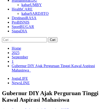
HumanioraEDU
kabarUMBY
HealthCARE
kabarSARDJITO
DestinasiRASA
ProBISNIS
SportBUGAR
SiapaDIA
Cari
untuk:
Home
2025
September
1
Gubernur DIY Ajak Perguruan Tinggi Kawal Aspirasi
Mahasiswa
JogjaLIFE
NewsLINE
Gubernur DIY Ajak Perguruan Tinggi
Kawal Aspirasi Mahasiswa