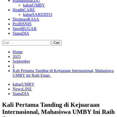
HumanioraEDU
kabarUMBY
HealthCARE
kabarSARDJITO
DestinasiRASA
ProBISNIS
SportBUGAR
SiapaDIA
Cari
untuk:
Home
2025
September
1
Kali Pertama Tanding di Kejuaraan Internasional, Mahasiswa
UMBY Ini Raih Emas
kabarUMBY
NewsLINE
SiapaDIA
Kali Pertama Tanding di Kejuaraan
Internasional, Mahasiswa UMBY Ini Raih