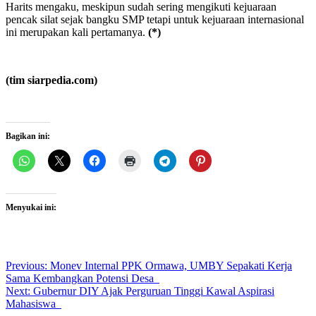
Harits mengaku, meskipun sudah sering mengikuti kejuaraan
pencak silat sejak bangku SMP tetapi untuk kejuaraan internasional
ini merupakan kali pertamanya.
(*)
(tim siarpedia.com)
Bagikan ini:
Menyukai ini:
Post
Previous:
Monev Internal PPK Ormawa, UMBY Sepakati Kerja
Sama Kembangkan Potensi Desa
navigation
Next:
Gubernur DIY Ajak Perguruan Tinggi Kawal Aspirasi
Mahasiswa