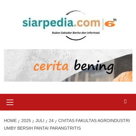
Skip
to
content
Primary
Menu
HOME
2025
JULI
24
CIVITAS FAKULTAS AGROINDUSTRI
UMBY BERSIH PANTAI PARANGTRITIS