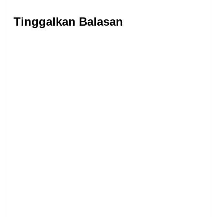
Tinggalkan Balasan