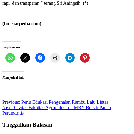
rapi, dan transparan,” terang Sri Aningsih.
(*)
(tim siarpedia.com)
Bagikan ini:
Menyukai ini:
Post
Previous:
Perlu Edukasi Pengenalan Rambu Lalu Lintas
Next:
Civitas Fakultas Agroindustri UMBY Bersih Pantai
navigation
Parangtritis
Tinggalkan Balasan