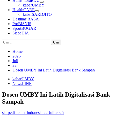
HumanioraEDU
kabarUMBY
HealthCARE
kabarSARDJITO
DestinasiRASA
ProBISNIS
SportBUGAR
SiapaDIA
Cari
untuk:
Home
2025
Juli
22
Dosen UMBY Ini Latih Digitalisasi Bank Sampah
kabarUMBY
NewsLINE
Dosen UMBY Ini Latih Digitalisasi Bank
Sampah
siarpedia.com_Indonesia
22 Juli 2025