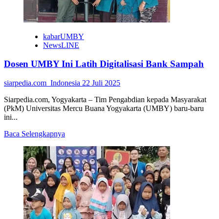
kabarUMBY
NewsLINE
Dosen UMBY Ini Latih Digitalisasi Bank Sampah
siarpedia.com_Indonesia
22 Juli 2025
Siarpedia.com, Yogyakarta – Tim Pengabdian kepada Masyarakat
(PkM) Universitas Mercu Buana Yogyakarta (UMBY) baru-baru
ini...
Read
Baca Selengkapnya
more
about
Dosen
UMBY
Ini
Latih
Digitalisasi
Bank
Sampah