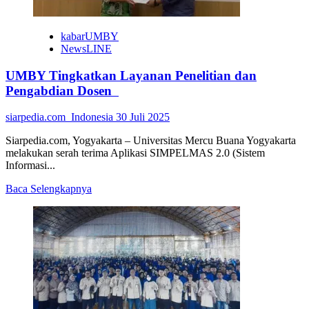
UNS
kabarUMBY
NewsLINE
UMBY Tingkatkan Layanan Penelitian dan
Pengabdian Dosen
siarpedia.com_Indonesia
30 Juli 2025
Siarpedia.com, Yogyakarta – Universitas Mercu Buana Yogyakarta
melakukan serah terima Aplikasi SIMPELMAS 2.0 (Sistem
Informasi...
Read
Baca Selengkapnya
more
about
UMBY
Tingkatkan
Layanan
Penelitian
dan
Pengabdian
Dosen