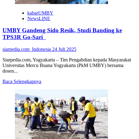
kabarUMBY
NewsLINE
UMBY Gandeng Sido Resik, Studi Banding ke
TPS3R Go-Sari
siarpedia.com_Indonesia
24 Juli 2025
Siarpedia.com, Yogyakarta – Tim Pengabdian kepada Masyarakat
Universitas Mercu Buana Yogyakarta (PkM UMBY) bersama
dosen...
Read
Baca Selengkapnya
more
about
UMBY
Gandeng
Sido
Resik,
Studi
Banding
ke
TPS3R