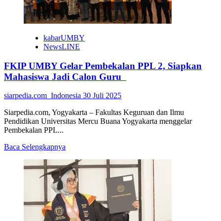
kabarUMBY
NewsLINE
FKIP UMBY Gelar Pembekalan PPL 2, Siapkan
Mahasiswa Jadi Calon Guru
siarpedia.com_Indonesia
30 Juli 2025
Siarpedia.com, Yogyakarta – Fakultas Keguruan dan Ilmu
Pendidikan Universitas Mercu Buana Yogyakarta menggelar
Pembekalan PPL...
Read
Baca Selengkapnya
more
about
FKIP
UMBY
Gelar
Pembekalan
PPL
2,