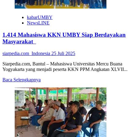
kabarUMBY
NewsLINE
1.414 Mahasiswa KKN UMBY Siap Berdayakan
Masyarakat
siarpedia.com_Indonesia
25 Juli 2025
Siarpedia.com, Bantul – Mahasiswa Universitas Mercu Buana
Yogyakarta yang menjadi peserta KKN PPM Angkatan XLVII...
Read
Baca Selengkapnya
more
about
1.414
Mahasiswa
KKN
UMBY
Siap
Berdayakan
Masyarakat