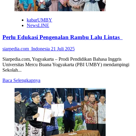
kabarUMBY
NewsLINE
Perlu Edukasi Pengenalan Rambu Lalu Lintas
siarpedia.com_Indonesia
21 Juli 2025
Siarpedia.com, Yogyakarta – Prodi Pendidikan Bahasa Inggris
Universitas Mercu Buana Yogyakarta (PBI UMBY) mendampingi
Sekolah...
Read
Baca Selengkapnya
more
about
Perlu
Edukasi
Pengenalan
Rambu
Lalu
Lintas