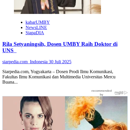
Siapkan
Mahasiswa
Jadi
Calon
kabarUMBY
Guru
NewsLINE
SiapaDIA
Rila Setyaningsih, Dosen UMBY Raih Doktor di
UNS
siarpedia.com_Indonesia
30 Juli 2025
Siarpedia.com, Yogyakarta – Dosen Prodi Ilmu Komunikasi,
Fakultas Ilmu Komunikasi dan Multimedia Universitas Mercu
Buana...