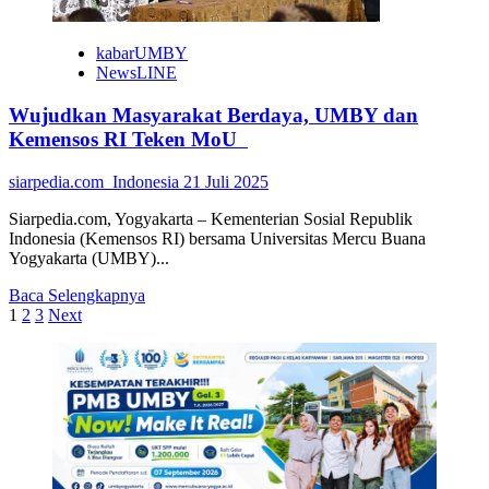
kabarUMBY
NewsLINE
Wujudkan Masyarakat Berdaya, UMBY dan
Kemensos RI Teken MoU
siarpedia.com_Indonesia
21 Juli 2025
Siarpedia.com, Yogyakarta – Kementerian Sosial Republik
Indonesia (Kemensos RI) bersama Universitas Mercu Buana
Yogyakarta (UMBY)...
Read
Baca Selengkapnya
Paginasi
more
1
2
3
Next
about
pos
Wujudkan
Masyarakat
Berdaya,
UMBY
dan
Kemensos
RI