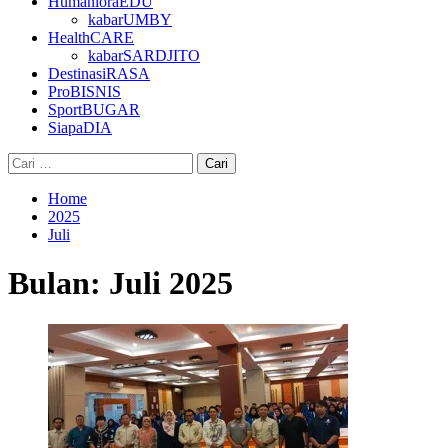
HumanioraEDU
kabarUMBY
HealthCARE
kabarSARDJITO
DestinasiRASA
ProBISNIS
SportBUGAR
SiapaDIA
Cari
untuk:
Home
2025
Juli
Bulan:
Juli 2025