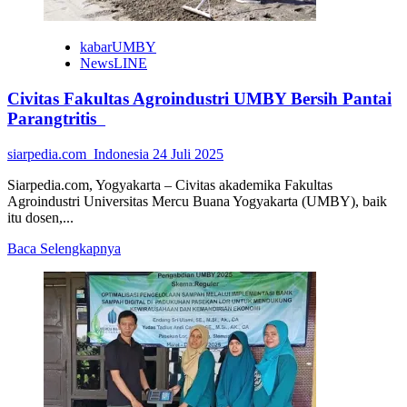
Go-
Sari
kabarUMBY
NewsLINE
Civitas Fakultas Agroindustri UMBY Bersih Pantai
Parangtritis
siarpedia.com_Indonesia
24 Juli 2025
Siarpedia.com, Yogyakarta – Civitas akademika Fakultas
Agroindustri Universitas Mercu Buana Yogyakarta (UMBY), baik
itu dosen,...
Read
Baca Selengkapnya
more
about
Civitas
Fakultas
Agroindustri
UMBY
Bersih
Pantai
Parangtritis