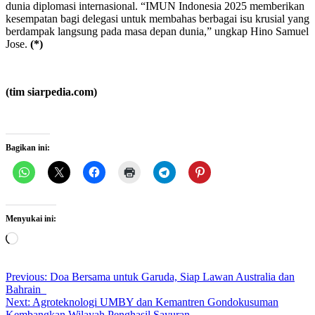
dunia diplomasi internasional. “IMUN Indonesia 2025 memberikan
kesempatan bagi delegasi untuk membahas berbagai isu krusial yang
berdampak langsung pada masa depan dunia,” ungkap Hino Samuel
Jose.
(*)
(tim siarpedia.com)
Bagikan ini:
Menyukai ini:
Memuat...
Post
Previous:
Doa Bersama untuk Garuda, Siap Lawan Australia dan
Bahrain
navigation
Next:
Agroteknologi UMBY dan Kemantren Gondokusuman
Kembangkan Wilayah Penghasil Sayuran