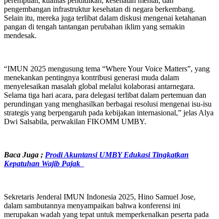
perempuan, kualitas pendidikan, kesehatan mental, dan
pengembangan infrastruktur kesehatan di negara berkembang.
Selain itu, mereka juga terlibat dalam diskusi mengenai ketahanan
pangan di tengah tantangan perubahan iklim yang semakin
mendesak.
“IMUN 2025 mengusung tema “Where Your Voice Matters”, yang
menekankan pentingnya kontribusi generasi muda dalam
menyelesaikan masalah global melalui kolaborasi antarnegara.
Selama tiga hari acara, para delegasi terlibat dalam pertemuan dan
perundingan yang menghasilkan berbagai resolusi mengenai isu-isu
strategis yang berpengaruh pada kebijakan internasional,” jelas Alya
Dwi Salsabila, perwakilan FIKOMM UMBY.
Baca Juga ;
Prodi Akuntansi UMBY Edukasi Tingkatkan
Kepatuhan Wajib Pajak
Sekretaris Jenderal IMUN Indonesia 2025, Hino Samuel Jose,
dalam sambutannya menyampaikan bahwa konferensi ini
merupakan wadah yang tepat untuk memperkenalkan peserta pada