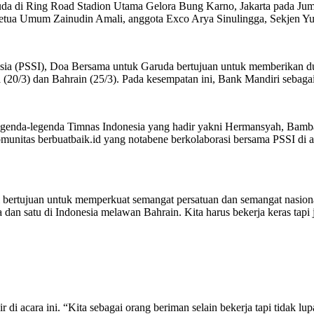
 di Ring Road Stadion Utama Gelora Bung Karno, Jakarta pada Jumat 
tua Umum Zainudin Amali, anggota Exco Arya Sinulingga, Sekjen Yunus
esia (PSSI), Doa Bersama untuk Garuda bertujuan untuk memberikan d
20/3) dan Bahrain (25/3). Pada kesempatan ini, Bank Mandiri sebagai 
an legenda-legenda Timnas Indonesia yang hadir yakni Hermansyah, Ba
unitas berbuatbaik.id yang notabene berkolaborasi bersama PSSI di aca
 ini bertujuan untuk memperkuat semangat persatuan dan semangat nas
a dan satu di Indonesia melawan Bahrain. Kita harus bekerja keras tap
i acara ini. “Kita sebagai orang beriman selain bekerja tapi tidak lu