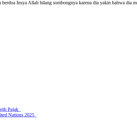
alu berdoa Insya Allah hilang sombongnya karena dia yakin bahwa dia 
ajib Pajak
nited Nations 2025