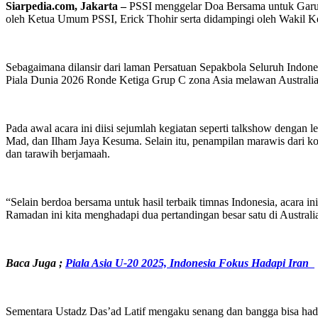
Siarpedia.com, Jakarta –
PSSI menggelar Doa Bersama untuk Garuda
oleh Ketua Umum PSSI, Erick Thohir serta didampingi oleh Wakil Ke
Sebagaimana dilansir dari laman Persatuan Sepakbola Seluruh Indon
Piala Dunia 2026 Ronde Ketiga Grup C zona Asia melawan Australia (
Pada awal acara ini diisi sejumlah kegiatan seperti talkshow deng
Mad, dan Ilham Jaya Kesuma. Selain itu, penampilan marawis dari kom
dan tarawih berjamaah.
“Selain berdoa bersama untuk hasil terbaik timnas Indonesia, acara
Ramadan ini kita menghadapi dua pertandingan besar satu di Australi
Baca Juga ;
Piala Asia U-20 2025, Indonesia Fokus Hadapi Iran
Sementara Ustadz Das’ad Latif mengaku senang dan bangga bisa hadir d