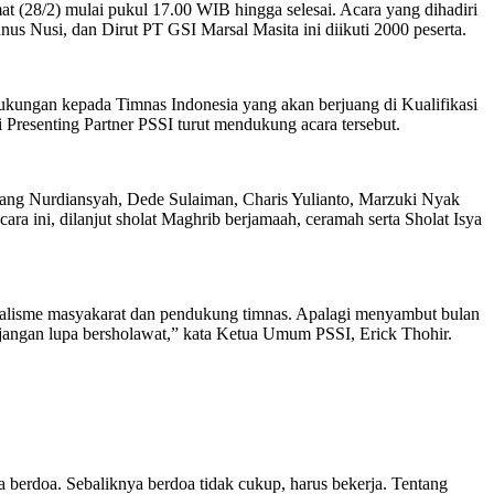
(28/2) mulai pukul 17.00 WIB hingga selesai. Acara yang dihadiri
 Nusi, dan Dirut PT GSI Marsal Masita ini diikuti 2000 peserta.
ukungan kepada Timnas Indonesia yang akan berjuang di Kualifikasi
Presenting Partner PSSI turut mendukung acara tersebut.
mbang Nurdiansyah, Dede Sulaiman, Charis Yulianto, Marzuki Nyak
ra ini, dilanjut sholat Maghrib berjamaah, ceramah serta Sholat Isya
ionalisme masyakarat dan pendukung timnas. Apalagi menyambut bulan
i jangan lupa bersholawat,” kata Ketua Umum PSSI, Erick Thohir.
pa berdoa. Sebaliknya berdoa tidak cukup, harus bekerja. Tentang