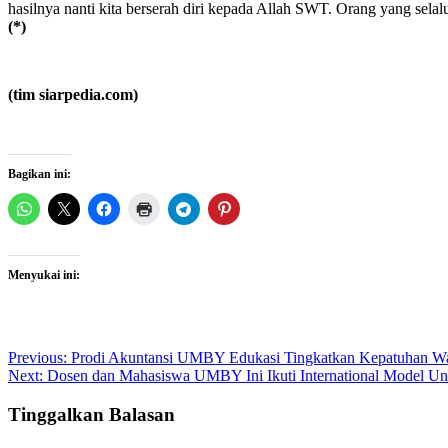
hasilnya nanti kita berserah diri kepada Allah SWT. Orang yang sel
(*)
(tim siarpedia.com)
Bagikan ini:
Menyukai ini:
Post
Previous:
Prodi Akuntansi UMBY Edukasi Tingkatkan Kepatuhan W
Next:
Dosen dan Mahasiswa UMBY Ini Ikuti International Model U
navigation
Tinggalkan Balasan