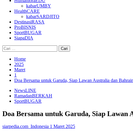
HumanioraEDU
kabarUMBY
HealthCARE
kabarSARDJITO
DestinasiRASA
ProBISNIS
SportBUGAR
SiapaDIA
Cari
untuk:
Home
2025
Maret
1
Doa Bersama untuk Garuda, Siap Lawan Australia dan Bahra
NewsLINE
RamadanBERKAH
SportBUGAR
Doa Bersama untuk Garuda, Siap Lawan A
siarpedia.com_Indonesia
1 Maret 2025