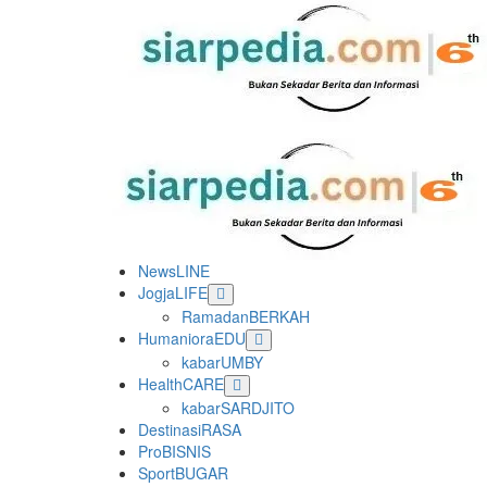
Skip
to
content
Primary
Menu
NewsLINE
JogjaLIFE
RamadanBERKAH
HumanioraEDU
kabarUMBY
HealthCARE
kabarSARDJITO
DestinasiRASA
ProBISNIS
SportBUGAR