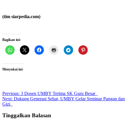
(tim siarpedia.com)
Bagikan ini:
Menyukai ini:
Post
Previous:
3 Dosen UMBY Terima SK Guru Besar
Next:
Dukung Generasi Sehat, UMBY Gelar Seminar Pangan dan
navigation
Gizi
Tinggalkan Balasan