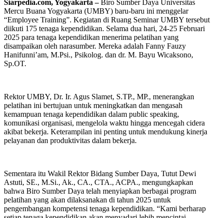
Siarpedia.com, Yogyakarta –
Biro Sumber Daya Universitas
Mercu Buana Yogyakarta (UMBY) baru-baru ini menggelar
“Employee Training”. Kegiatan di Ruang Seminar UMBY tersebut
diikuti 175 tenaga kependidikan. Selama dua hari, 24-25 Februari
2025 para tenaga kependidikan menerima pelatihan yang
disampaikan oleh narasumber. Mereka adalah Fanny Fauzy
Hanifunni’am, M.Psi., Psikolog. dan dr. M. Bayu Wicaksono,
Sp.OT.
Rektor UMBY, Dr. Ir. Agus Slamet, S.TP., MP., menerangkan
pelatihan ini bertujuan untuk meningkatkan dan mengasah
kemampuan tenaga kependidikan dalam public speaking,
komunikasi organisasi, mengelola waktu hingga mencegah cidera
akibat bekerja. Keterampilan ini penting untuk mendukung kinerja
pelayanan dan produktivitas dalam bekerja.
Sementara itu Wakil Rektor Bidang Sumber Daya, Tutut Dewi
Astuti, SE., M.Si., Ak., CA., CTA., ACPA., mengungkapkan
bahwa Biro Sumber Daya telah menyiapkan berbagai program
pelatihan yang akan dilaksanakan di tahun 2025 untuk
pengembangan kompetensi tenaga kependidikan. “Kami berharap
setiap tenaga kependidikan akan menyadari lebih mencintai