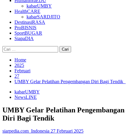
HumanioraEDU
kabarUMBY
HealthCARE
kabarSARDJITO
DestinasiRASA
ProBISNIS
SportBUGAR
SiapaDIA
Cari
untuk:
Home
2025
Februari
27
UMBY Gelar Pelatihan Pengembangan Diri Bagi Tendik
kabarUMBY
NewsLINE
UMBY Gelar Pelatihan Pengembangan
Diri Bagi Tendik
siarpedia.com_Indonesia
27 Februari 2025