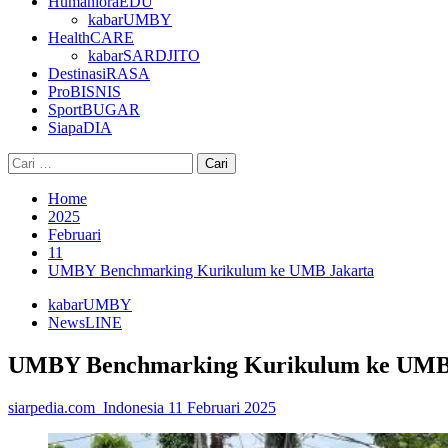
HumanioraEDU
kabarUMBY
HealthCARE
kabarSARDJITO
DestinasiRASA
ProBISNIS
SportBUGAR
SiapaDIA
Cari
untuk:
Home
2025
Februari
11
UMBY Benchmarking Kurikulum ke UMB Jakarta
kabarUMBY
NewsLINE
UMBY Benchmarking Kurikulum ke UMB
siarpedia.com_Indonesia
11 Februari 2025