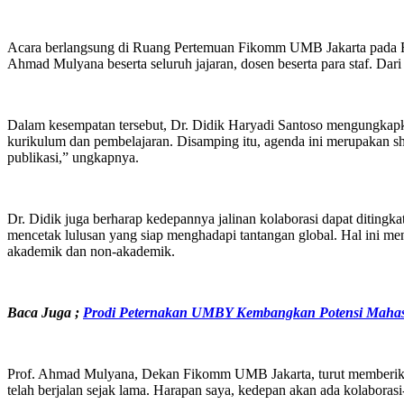
Acara berlangsung di Ruang Pertemuan Fikomm UMB Jakarta pada Rabu
Ahmad Mulyana beserta seluruh jajaran, dosen beserta para staf. Da
Dalam kesempatan tersebut, Dr. Didik Haryadi Santoso mengungkapk
kurikulum dan pembelajaran. Disamping itu, agenda ini merupakan sha
publikasi,” ungkapnya.
Dr. Didik juga berharap kedepannya jalinan kolaborasi dapat ditingk
mencetak lulusan yang siap menghadapi tantangan global. Hal ini m
akademik dan non-akademik.
Baca Juga ;
Prodi Peternakan UMBY Kembangkan Potensi Mahas
Prof. Ahmad Mulyana, Dekan Fikomm UMB Jakarta, turut memberikan
telah berjalan sejak lama. Harapan saya, kedepan akan ada kolaborasi