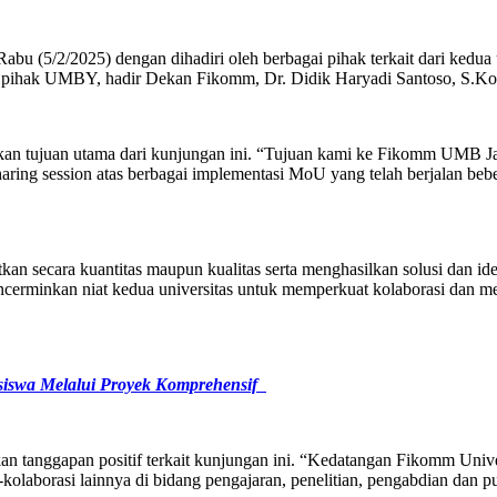
 (5/2/2025) dengan dihadiri oleh berbagai pihak terkait dari kedua 
ri pihak UMBY, hadir Dekan Fikomm, Dr. Didik Haryadi Santoso, S.Kom.
an tujuan utama dari kunjungan ini. “Tujuan kami ke Fikomm UMB Ja
ring session atas berbagai implementasi MoU yang telah berjalan bebe
atkan secara kuantitas maupun kualitas serta menghasilkan solusi dan 
encerminkan niat kedua universitas untuk memperkuat kolaborasi dan 
iswa Melalui Proyek Komprehensif
 tanggapan positif terkait kunjungan ini. “Kedatangan Fikomm Uni
-kolaborasi lainnya di bidang pengajaran, penelitian, pengabdian dan pu