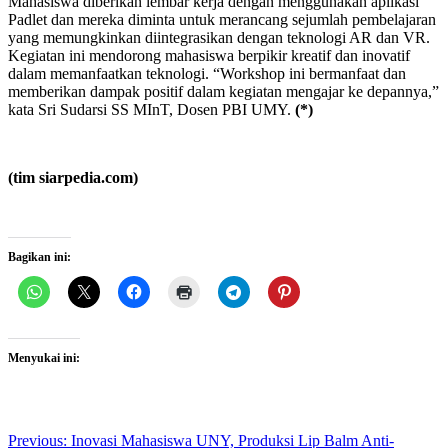
Mahasiswa diberikan lembar kerja dengan menggunakan aplikasi
Padlet dan mereka diminta untuk merancang sejumlah pembelajaran
yang memungkinkan diintegrasikan dengan teknologi AR dan VR.
Kegiatan ini mendorong mahasiswa berpikir kreatif dan inovatif
dalam memanfaatkan teknologi. “Workshop ini bermanfaat dan
memberikan dampak positif dalam kegiatan mengajar ke depannya,”
kata Sri Sudarsi SS MInT, Dosen PBI UMY.
(*)
(tim siarpedia.com)
Bagikan ini:
Menyukai ini:
Post
Previous:
Inovasi Mahasiswa UNY, Produksi Lip Balm Anti-