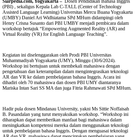
Siarpedia.com, Yogyakarta –
Dosen Pendidikan Bahasa Inggris
(PBI) , sekaligus Kepala Lab C-TALL (Center of Technology
Assisted Language Learning) Universitas Mercu Buana Yogyakarta
(UMBY) Daniel Ari Widhiatama SPd MHum didampingi oleh
Henry Crisna Susanto dari PBI UMBY menjadi pembicara dalam
workshop bertajuk “Empowering Augmented Reality (AR) and
Virtual Reality (VR) for English Language Teaching”.
Kegiatan ini diselenggarakan oleh Prodi PBI Universitas
Muhammadiyah Yogyakarta (UMY), Minggu (30/6/2024).
Workshop ini bertujuan untuk membekali mahasiswa dengan
pengetahuan dan keterampilan dalam mengintegrasikan teknologi
AR dan VR ke dalam pembelajaran bahasa Inggris. Acara ini
dihadiri oleh 70 mahasiswa dan dosen PBI UMY diantaranya
Mariska Intan Sari SS MA dan juga Fitria Rahmawati SPd MHum.
Hadir pula dosen Mindanau University, yakni Ms Sittie Noffaisah
B. Pasandalan yang turut menyaksikan workshop. “Workshop ini
diharapkan dapat memberikan manfaat bagi mahasiswa dalam
meningkatkan kompetensi mereka dalam menggunakan teknologi
untuk pembelajaran bahasa Inggris. Dengan menguasai teknologi
AR dan VR, mahasiswa dapat menciptakan pembelajaran yang