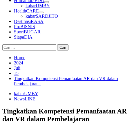
HumanioraEDU
kabarUMBY
HealthCARE
kabarSARDJITO
DestinasiRASA
ProBISNIS
SportBUGAR
SiapaDIA
Cari
untuk:
Home
2024
Juli
15
Tingkatkan Kompetensi Pemanfaatan AR dan VR dalam
Pembelajaran
kabarUMBY
NewsLINE
Tingkatkan Kompetensi Pemanfaatan AR
dan VR dalam Pembelajaran