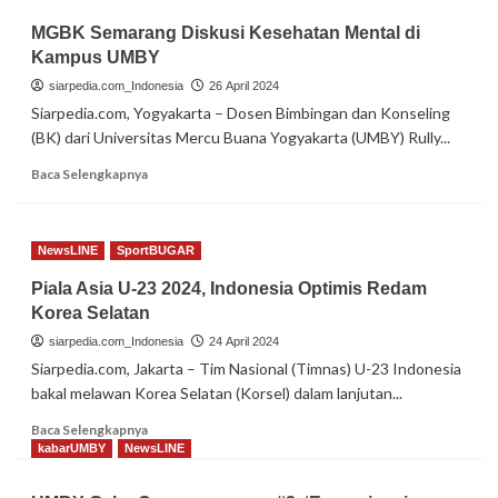
Piala
MGBK Semarang Diskusi Kesehatan Mental di
Thomas
Kampus UMBY
&
Uber
siarpedia.com_Indonesia
26 April 2024
2024,
Siarpedia.com, Yogyakarta – Dosen Bimbingan dan Konseling
Fajar
(BK) dari Universitas Mercu Buana Yogyakarta (UMBY) Rully...
dan
Apri
Read
Baca Selengkapnya
Jadi
more
Kapten
about
MGBK
NewsLINE
SportBUGAR
Semarang
Diskusi
Piala Asia U-23 2024, Indonesia Optimis Redam
Kesehatan
Korea Selatan
Mental
di
siarpedia.com_Indonesia
24 April 2024
Kampus
Siarpedia.com, Jakarta – Tim Nasional (Timnas) U-23 Indonesia
UMBY
bakal melawan Korea Selatan (Korsel) dalam lanjutan...
Read
Baca Selengkapnya
more
kabarUMBY
NewsLINE
about
Piala