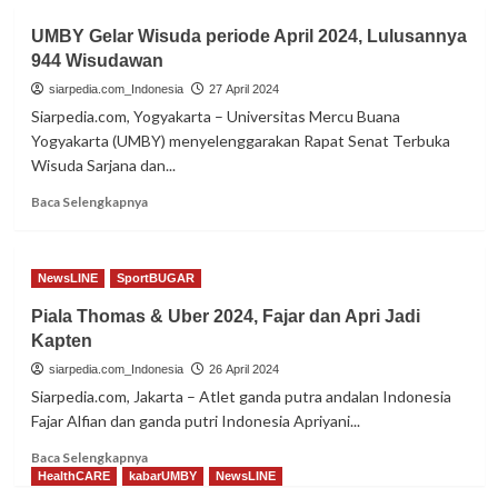
UMBY Gelar Wisuda periode April 2024, Lulusannya
944 Wisudawan
siarpedia.com_Indonesia
27 April 2024
Siarpedia.com, Yogyakarta – Universitas Mercu Buana
Yogyakarta (UMBY) menyelenggarakan Rapat Senat Terbuka
Wisuda Sarjana dan...
Read
Baca Selengkapnya
more
about
UMBY
NewsLINE
SportBUGAR
Gelar
Wisuda
Piala Thomas & Uber 2024, Fajar dan Apri Jadi
periode
Kapten
April
2024,
siarpedia.com_Indonesia
26 April 2024
Lulusannya
Siarpedia.com, Jakarta – Atlet ganda putra andalan Indonesia
944
Fajar Alfian dan ganda putri Indonesia Apriyani...
Wisudawan
Read
Baca Selengkapnya
more
HealthCARE
kabarUMBY
NewsLINE
about