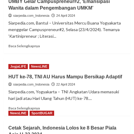
UMBY Gelar Campuspreneur#2, ‘Emansipasi
Asia
Wanita dalam Pengembangan UMKM’
U-
23
siarpedia.com_Indonesia
24 April 2024
2024,
Siarpedia.com, Bantul – Universitas Mercu Buana Yogyakarta
Indonesia
menggelar Campuspreneur#2, Selasa (23/4/2024). Temanya
Optimis
‘Kartinipreneur ; Literasi...
Redam
Korea
Read
Baca Selengkapnya
Selatan
more
about
UMBY
JogjaLIFE
NewsLINE
Gelar
Campuspreneur#2,
HUT ke-78, TNI AU Harus Mampu Bersikap Adaptif
‘Emansipasi
siarpedia.com_Indonesia
Wanita
22 April 2024
dalam
Siarpedia.com, Yogyakarta – TNI Angkatan Udara memasuki
Pengembangan
hari jadi atau Hari Ulang Tahun (HUT) ke-78....
UMKM’
Read
Baca Selengkapnya
more
NewsLINE
SportBUGAR
about
HUT
Cetak Sejarah, Indonesia Lolos ke 8 Besar Piala
ke-