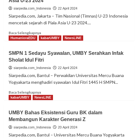
Asia U-23 2024
78,
TNI
siarpedia.com_Indonesia
22 April 2024
AU
Siarpedia.com, Jakarta – Tim Nasional (Timnas) U-23 Indonesia
Harus
mencetak sejarah di Piala Asia U-23 2024....
Mampu
Bersikap
Read
Baca Selengkapnya
Adaptif
more
HumanioraEDU
kabarUMBY
NewsLINE
about
Cetak
SMPN 1 Sedayu Syawalan, UMBY Serahkan Infak
Sejarah,
Sholat Idul Fitri
Indonesia
Lolos
siarpedia.com_Indonesia
22 April 2024
ke
Siarpedia.com, Bantul – Perwakilan Universitas Mercu Buana
8
Yogyakarta menghadiri syawalan Idul Fitri 1445 H SMPN...
Besar
Piala
Read
Baca Selengkapnya
Asia
more
kabarUMBY
NewsLINE
U-
about
23
SMPN
UMBY Bahas Eksistensi Guru BK dalam
2024
1
Membangun Karakter Generasi Z
Sedayu
Syawalan,
siarpedia.com_Indonesia
20 April 2024
UMBY
Siarpedia.com, Bantul – Universitas Mercu Buana Yogyakarta