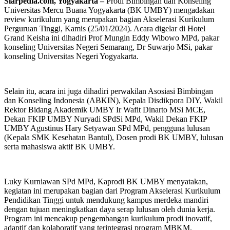
Siarpedia.com, Yogyakarta –
Prodi Bimbingan dan Konseling
Universitas Mercu Buana Yogyakarta (BK UMBY) mengadakan
review kurikulum yang merupakan bagian Akselerasi Kurikulum
Perguruan Tinggi, Kamis (25/01/2024). Acara digelar di Hotel
Grand Keisha ini dihadiri Prof Mungin Eddy Wibowo MPd, pakar
konseling Universitas Negeri Semarang, Dr Suwarjo MSi, pakar
konseling Universitas Negeri Yogyakarta.
Selain itu, acara ini juga dihadiri perwakilan Asosiasi Bimbingan
dan Konseling Indonesia (ABKIN), Kepala Disdikpora DIY, Wakil
Rektor Bidang Akademik UMBY Ir Wafit Dinarto MSi MCE,
Dekan FKIP UMBY Nuryadi SPdSi MPd, Wakil Dekan FKIP
UMBY Agustinus Hary Setyawan SPd MPd, pengguna lulusan
(Kepala SMK Kesehatan Bantul), Dosen prodi BK UMBY, lulusan
serta mahasiswa aktif BK UMBY.
Luky Kurniawan SPd MPd, Kaprodi BK UMBY menyatakan,
kegiatan ini merupakan bagian dari Program Akselerasi Kurikulum
Pendidikan Tinggi untuk mendukung kampus merdeka mandiri
dengan tujuan meningkatkan daya serap lulusan oleh dunia kerja.
Program ini mencakup pengembangan kurikulum prodi inovatif,
adaptif dan kolaboratif yang terintegrasi program MBKM.