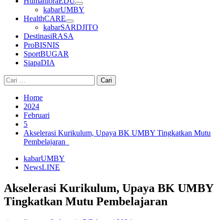
HumanioraEDU
kabarUMBY
HealthCARE
kabarSARDJITO
DestinasiRASA
ProBISNIS
SportBUGAR
SiapaDIA
Cari
untuk:
Home
2024
Februari
5
Akselerasi Kurikulum, Upaya BK UMBY Tingkatkan Mutu
Pembelajaran
kabarUMBY
NewsLINE
Akselerasi Kurikulum, Upaya BK UMBY
Tingkatkan Mutu Pembelajaran