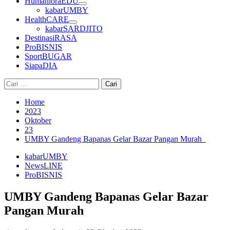
HumanioraEDU
kabarUMBY
HealthCARE
kabarSARDJITO
DestinasiRASA
ProBISNIS
SportBUGAR
SiapaDIA
Cari
untuk:
Home
2023
Oktober
23
UMBY Gandeng Bapanas Gelar Bazar Pangan Murah
kabarUMBY
NewsLINE
ProBISNIS
UMBY Gandeng Bapanas Gelar Bazar
Pangan Murah