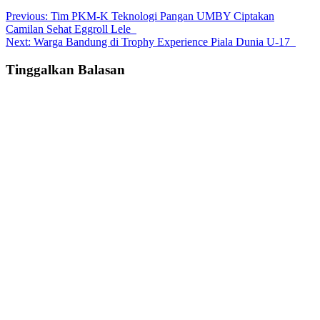
Post
Previous:
Tim PKM-K Teknologi Pangan UMBY Ciptakan
Camilan Sehat Eggroll Lele
navigation
Next:
Warga Bandung di Trophy Experience Piala Dunia U-17
Tinggalkan Balasan