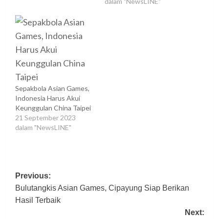
dalam "NewsLINE"
Sepakbola Asian Games,
Indonesia Harus Akui
Keunggulan China Taipei
21 September 2023
dalam "NewsLINE"
Post
Previous:
Bulutangkis Asian Games, Cipayung Siap Berikan
navigation
Hasil Terbaik
Next: