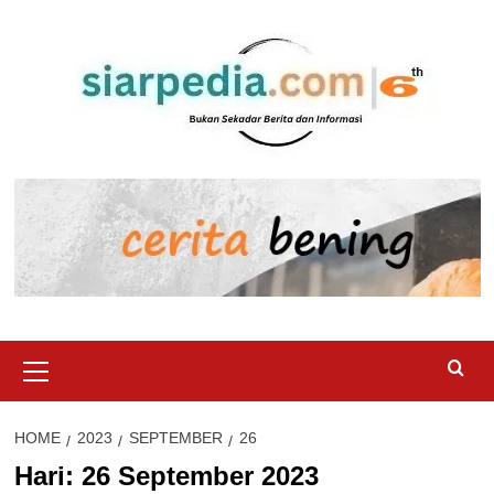
Skip
to
content
Primary
Menu
HOME
2023
SEPTEMBER
26
Hari:
26 September 2023