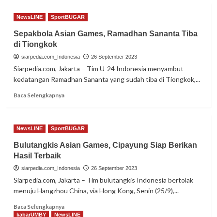
NewsLINE
SportBUGAR
Sepakbola Asian Games, Ramadhan Sananta Tiba
di Tiongkok
siarpedia.com_Indonesia
26 September 2023
Siarpedia.com, Jakarta – Tim U-24 Indonesia menyambut
kedatangan Ramadhan Sananta yang sudah tiba di Tiongkok,...
Read
Baca Selengkapnya
more
about
Sepakbola
NewsLINE
SportBUGAR
Asian
Games,
Bulutangkis Asian Games, Cipayung Siap Berikan
Ramadhan
Hasil Terbaik
Sananta
Tiba
siarpedia.com_Indonesia
26 September 2023
di
Siarpedia.com, Jakarta – Tim bulutangkis Indonesia bertolak
Tiongkok
menuju Hangzhou China, via Hong Kong, Senin (25/9),...
Read
Baca Selengkapnya
more
kabarUMBY
NewsLINE