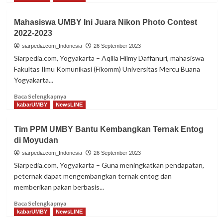
about
Bulutangkis
Mahasiswa UMBY Ini Juara Nikon Photo Contest
Asian
2022-2023
Games,
Cipayung
siarpedia.com_Indonesia
26 September 2023
Siap
Siarpedia.com, Yogyakarta – Aqilla Hilmy Daffanuri, mahasiswa
Berikan
Fakultas Ilmu Komunikasi (Fikomm) Universitas Mercu Buana
Hasil
Yogyakarta...
Terbaik
Read
Baca Selengkapnya
more
kabarUMBY
NewsLINE
about
Mahasiswa
Tim PPM UMBY Bantu Kembangkan Ternak Entog
UMBY
di Moyudan
Ini
Juara
siarpedia.com_Indonesia
26 September 2023
Nikon
Siarpedia.com, Yogyakarta – Guna meningkatkan pendapatan,
Photo
peternak dapat mengembangkan ternak entog dan
Contest
memberikan pakan berbasis...
2022-
2023
Read
Baca Selengkapnya
more
kabarUMBY
NewsLINE
about