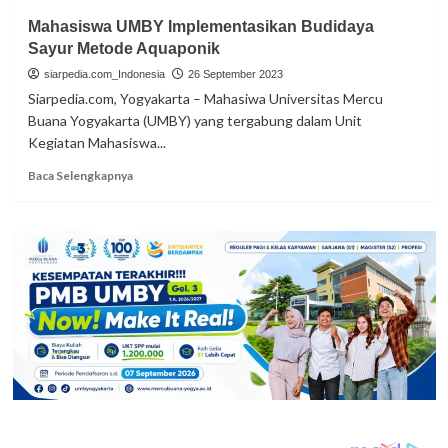
Tim
Mahasiswa UMBY Implementasikan Budidaya
PPM
Sayur Metode Aquaponik
UMBY
Bantu
siarpedia.com_Indonesia
26 September 2023
Kembangkan
Siarpedia.com, Yogyakarta – Mahasiwa Universitas Mercu
Ternak
Buana Yogyakarta (UMBY) yang tergabung dalam Unit
Entog
Kegiatan Mahasiswa...
di
Moyudan
Read
Baca Selengkapnya
more
about
Mahasiswa
UMBY
Implementasikan
Budidaya
Sayur
Metode
Aquaponik