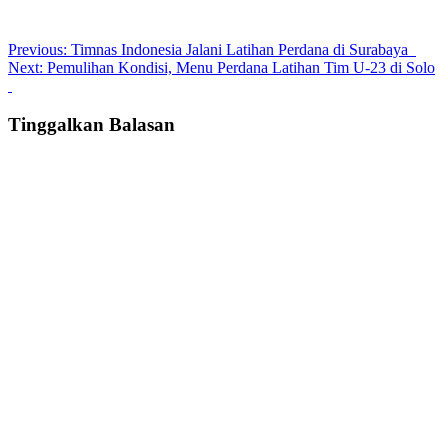
Post
Previous:
Timnas Indonesia Jalani Latihan Perdana di Surabaya
Next:
Pemulihan Kondisi, Menu Perdana Latihan Tim U-23 di Solo
navigation
Tinggalkan Balasan