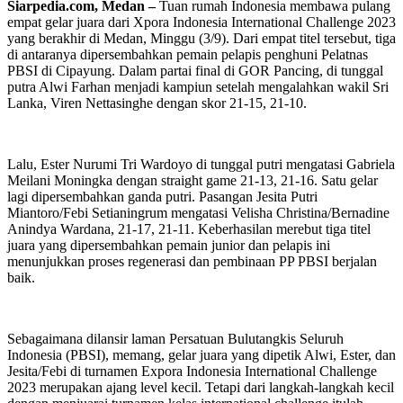
Siarpedia.com, Medan –
Tuan rumah Indonesia membawa pulang
empat gelar juara dari Xpora Indonesia International Challenge 2023
yang berakhir di Medan, Minggu (3/9). Dari empat titel tersebut, tiga
di antaranya dipersembahkan pemain pelapis penghuni Pelatnas
PBSI di Cipayung. Dalam partai final di GOR Pancing, di tunggal
putra Alwi Farhan menjadi kampiun setelah mengalahkan wakil Sri
Lanka, Viren Nettasinghe dengan skor 21-15, 21-10.
Lalu, Ester Nurumi Tri Wardoyo di tunggal putri mengatasi Gabriela
Meilani Moningka dengan straight game 21-13, 21-16. Satu gelar
lagi dipersembahkan ganda putri. Pasangan Jesita Putri
Miantoro/Febi Setianingrum mengatasi Velisha Christina/Bernadine
Anindya Wardana, 21-17, 21-11. Keberhasilan merebut tiga titel
juara yang dipersembahkan pemain junior dan pelapis ini
menunjukkan proses regenerasi dan pembinaan PP PBSI berjalan
baik.
Sebagaimana dilansir laman Persatuan Bulutangkis Seluruh
Indonesia (PBSI), memang, gelar juara yang dipetik Alwi, Ester, dan
Jesita/Febi di turnamen Expora Indonesia International Challenge
2023 merupakan ajang level kecil. Tetapi dari langkah-langkah kecil