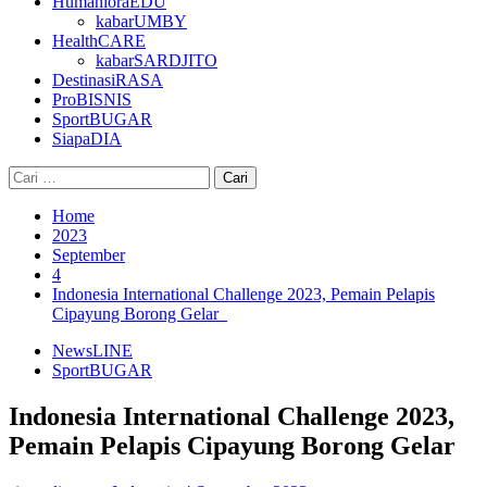
HumanioraEDU
kabarUMBY
HealthCARE
kabarSARDJITO
DestinasiRASA
ProBISNIS
SportBUGAR
SiapaDIA
Cari
untuk:
Home
2023
September
4
Indonesia International Challenge 2023, Pemain Pelapis
Cipayung Borong Gelar
NewsLINE
SportBUGAR
Indonesia International Challenge 2023,
Pemain Pelapis Cipayung Borong Gelar