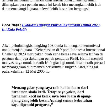
dengan menjuarai turnamen kelas international challenge itulah
diharapkan para pemain muda ini kelak bisa melangkah lebih jauh
dan memenangi kejuaraan level lebih besar dan bergengsi.
Baca Juga ;
Evaluasi Tunggal Putri di Kejuaraan Dunia 2023,
Ini Kata Pelatih
Alwi, pebulutangkis rangking 103 dunia itu mengaku termotivasi
untuk menjadi juara. “Keberhasilan di Xpora Indonesia International
Challenge 2023 merupakan buah kerja keras saya selama latihan di
pelatnas dan juga dukungan penuh pengurus PBSI. Hal ini menjadi
motivasi saya untuk berlatih lebih giat lagi untuk bisa meraih prestasi
membanggakan di turnamen berikutnya,” ungkap Alwi, tunggal
putra kelahiran 12 Mei 2005 itu.
Memang gelar yang saya raih kali ini baru dari
turnamen skala kecil. Tetapi saya yakin, dari
turnamen kecil ini kelak saya bisa juara di ajang-
ajang yang lebih besar. Apalagi semua kebutuhan
saya dipenuhi pengurus,”