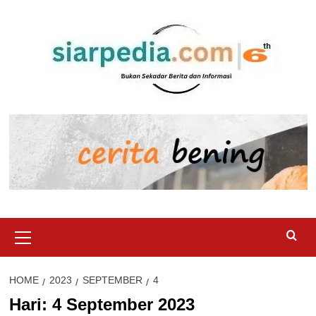
Skip
to
content
Primary
Menu
HOME
2023
SEPTEMBER
4
Hari:
4 September 2023