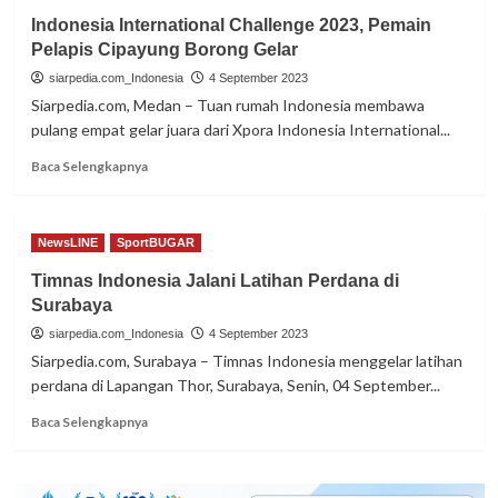
Pemulihan
Indonesia International Challenge 2023, Pemain
Kondisi,
Pelapis Cipayung Borong Gelar
Menu
Perdana
siarpedia.com_Indonesia
4 September 2023
Latihan
Siarpedia.com, Medan – Tuan rumah Indonesia membawa
Tim
pulang empat gelar juara dari Xpora Indonesia International...
U-
23
Read
Baca Selengkapnya
di
more
Solo
about
Indonesia
NewsLINE
SportBUGAR
International
Challenge
Timnas Indonesia Jalani Latihan Perdana di
2023,
Surabaya
Pemain
Pelapis
siarpedia.com_Indonesia
4 September 2023
Cipayung
Siarpedia.com, Surabaya – Timnas Indonesia menggelar latihan
Borong
perdana di Lapangan Thor, Surabaya, Senin, 04 September...
Gelar
Read
Baca Selengkapnya
more
about
Timnas