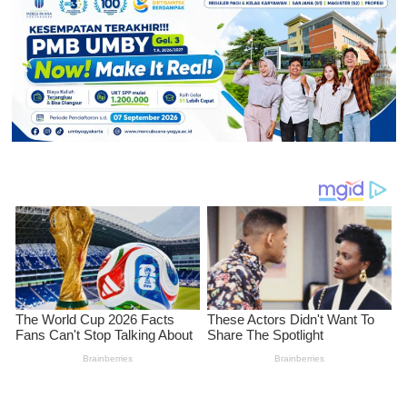
Indonesia
Jalani
Latihan
Perdana
di
Surabaya