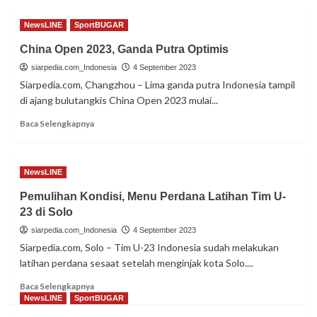
NewsLINE
SportBUGAR
China Open 2023, Ganda Putra Optimis
siarpedia.com_Indonesia
4 September 2023
Siarpedia.com, Changzhou – Lima ganda putra Indonesia tampil
di ajang bulutangkis China Open 2023 mulai...
Read
Baca Selengkapnya
more
about
China
NewsLINE
Open
2023,
Pemulihan Kondisi, Menu Perdana Latihan Tim U-
Ganda
23 di Solo
Putra
Optimis
siarpedia.com_Indonesia
4 September 2023
Siarpedia.com, Solo – Tim U-23 Indonesia sudah melakukan
latihan perdana sesaat setelah menginjak kota Solo....
Read
Baca Selengkapnya
more
NewsLINE
SportBUGAR
about