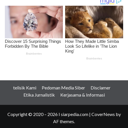
telisik Kami
Pedoman Media Siber
Disclamer
Etika Jurnalistik
Kerjasama & Informasi
Copyright © 2020 – 2026 I siarpedia.com
|
CoverNews
by
AF themes.