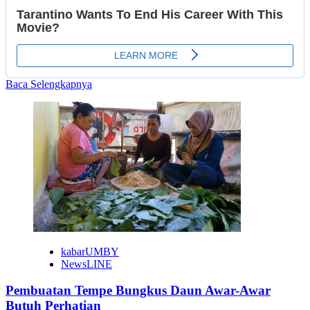
Read
Baca Selengkapnya
more
about
KKN
80
UMBY
Beri
Psikoedukasi
Pola
Asuh
di
Srumbung
kabarUMBY
NewsLINE
Pembuatan Tempe Bungkus Daun Awar-Awar
Butuh Perhatian