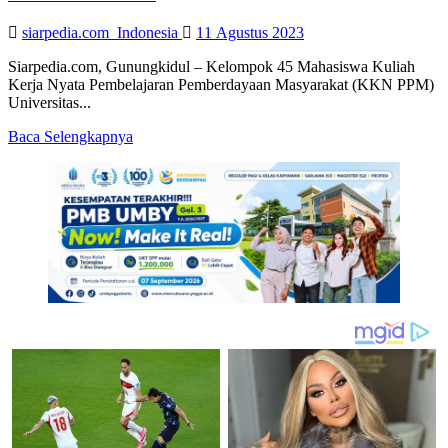
siarpedia.com_Indonesia
11 Agustus 2023
Siarpedia.com, Gunungkidul – Kelompok 45 Mahasiswa Kuliah
Kerja Nyata Pembelajaran Pemberdayaan Masyarakat (KKN PPM)
Universitas...
Read
Baca Selengkapnya
more
about
Pembuatan
Tempe
Bungkus
Daun
Awar-
Awar
Butuh
Perhatian