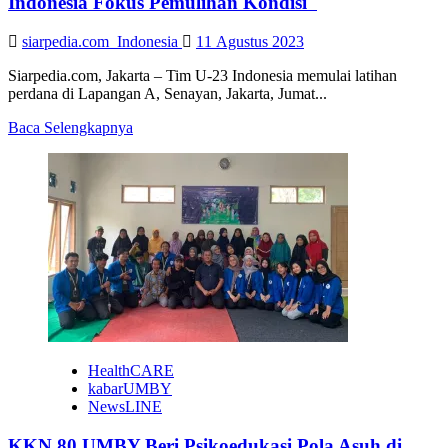
Indonesia Fokus Pemulihan Kondisi
Pentingnya
Mitigasi
siarpedia.com_Indonesia
11 Agustus 2023
Bencana
Siarpedia.com, Jakarta – Tim U-23 Indonesia memulai latihan
perdana di Lapangan A, Senayan, Jakarta, Jumat...
Read
Baca Selengkapnya
more
about
Piala
AFF
U-
23,
Latihan
Perdana
Tim
U-
23
Indonesia
Fokus
HealthCARE
Pemulihan
kabarUMBY
Kondisi
NewsLINE
KKN 80 UMBY Beri Psikoedukasi Pola Asuh di