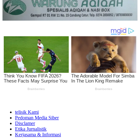
telisik Kami
Pedoman Media Siber
Disclamer
Etika Jurnalistik
Kerjasama & Informasi