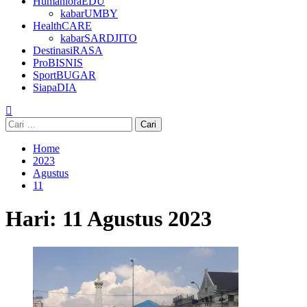
HumanioraEDU
kabarUMBY
HealthCARE
kabarSARDJITO
DestinasiRASA
ProBISNIS
SportBUGAR
SiapaDIA
Cari
untuk:
Home
2023
Agustus
11
Hari:
11 Agustus 2023