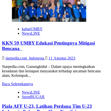
Filosofi
Yogyakarta
Sarat
Nilai
Universal
kabarUMBY
NewsLINE
KKN 59 UMBY Edukasi Pentingnya Mitigasi
Bencana
siarpedia.com_Indonesia
11 Agustus 2023
Siarpedia.com, Gunungkidul – Dalam upaya meningkatkan
kesadaran dan kesiapan masyarakat terhadap ancaman bencana
alam, Kelompok...
Read
Baca Selengkapnya
more
NewsLINE
about
SportBUGAR
KKN
59
Piala AFF U-23, Latihan Perdana Tim U-23
UMBY
Edukasi