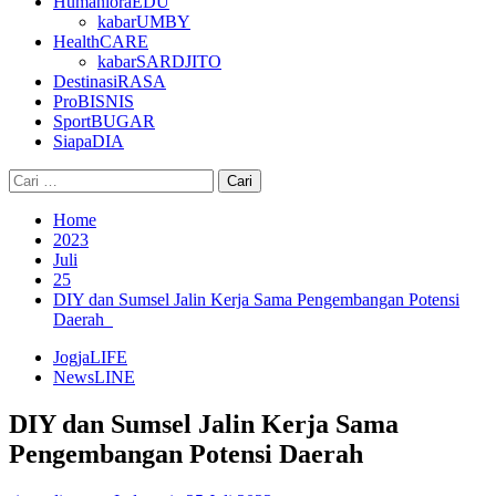
HumanioraEDU
kabarUMBY
HealthCARE
kabarSARDJITO
DestinasiRASA
ProBISNIS
SportBUGAR
SiapaDIA
Cari
untuk:
Home
2023
Juli
25
DIY dan Sumsel Jalin Kerja Sama Pengembangan Potensi
Daerah
JogjaLIFE
NewsLINE
DIY dan Sumsel Jalin Kerja Sama
Pengembangan Potensi Daerah