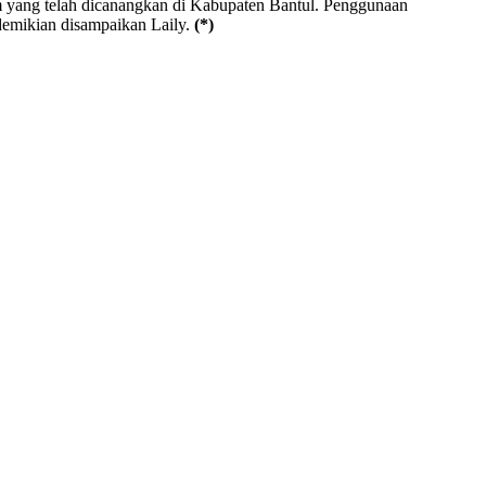
m yang telah dicanangkan di Kabupaten Bantul. Penggunaan
demikian disampaikan Laily.
(*)