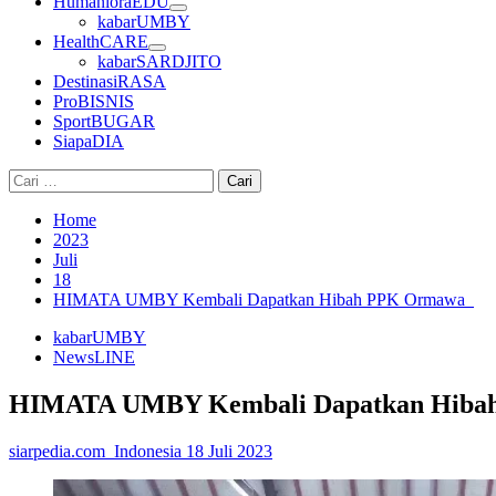
HumanioraEDU
kabarUMBY
HealthCARE
kabarSARDJITO
DestinasiRASA
ProBISNIS
SportBUGAR
SiapaDIA
Cari
untuk:
Home
2023
Juli
18
HIMATA UMBY Kembali Dapatkan Hibah PPK Ormawa
kabarUMBY
NewsLINE
HIMATA UMBY Kembali Dapatkan Hib
siarpedia.com_Indonesia
18 Juli 2023