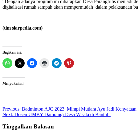
“Dengan adanya program ini diharapkan Desa Parangtritis menjadi d
digitalisasi rumah sampah akan mempermudah dalam pelaksanaan ba
(tim siarpedia.com)
Bagikan ini:
Menyukai ini:
Post
Previous:
Badminton AJC 2023, Mimpi Mutiara Ayu Jadi Kenyataa
Next:
Dosen UMBY Dampingi Desa Wisata di Bantul
navigation
Tinggalkan Balasan