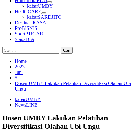
HumanioraEDU
kabarUMBY
HealthCARE
kabarSARDJITO
DestinasiRASA
ProBISNIS
SportBUGAR
SiapaDIA
Cari
untuk:
Home
2023
Juni
5
Dosen UMBY Lakukan Pelatihan Diversifikasi Olahan Ubi
Ungu
kabarUMBY
NewsLINE
Dosen UMBY Lakukan Pelatihan
Diversifikasi Olahan Ubi Ungu