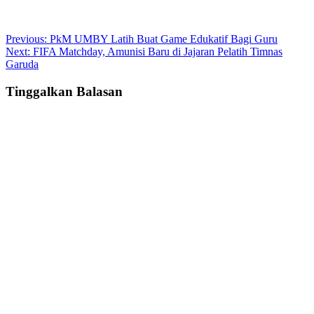
Post
Previous:
PkM UMBY Latih Buat Game Edukatif Bagi Guru
Next:
FIFA Matchday, Amunisi Baru di Jajaran Pelatih Timnas
navigation
Garuda
Tinggalkan Balasan