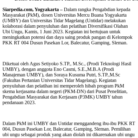
Siarpedia.com, Yogyakarta –
Dalam rangka Pengabdian kepada
Masyarakat (PkM), dosen Universitas Mercu Buana Yogyakarta
(UMBY) dan Universitas Tidar Magelang (Untidar) melakukan
kolaborasi dalam penyuluhan dan pelatihan Diversifikasi Olahan
Ubi Ungu, Kamis, 1 Juni 2023. Kegiatan ini bertujuan untuk
meningkatkan potensi dan daya saing produk pangan di Kelompok
PKK RT 004 Dusun Pasekan Lor, Balecatur, Gamping, Sleman.
Diketuai oleh Agus Setiyoko S.TP., M.Sc., (Prodi Teknologi Hasil
UMBY), dengan anggota Eno Casmi, S.E.,M.B.A (Prodi
Manajeman UMBY), dan Soraya Kusuma Putri, S.TP.,M.Sc
(Fakultas Pertanian Universitas Tidar Magelang). Kegiatan
penyuluhan dan pelatihan ini memperoleh hibah program PkM
skema kerjasama dalam negeri (PKM-DN) dari Pusat Penelitian,
Pengabdian Masyarakat dan Kerjasam (P3MK) UMBY tahun
pendanaan 2023.
Dalam PkM ini UMBY dan Untidar menggandeng ibu-ibu PKK RT
004, Dusun Pasekan Lor, Balecatur, Gamping, Sleman. Pemilihan
ubi ungu sebagai produk yang akan diolah ini dikarenakan ubi ungu