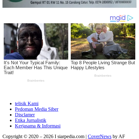
telisik Kami
Pedoman Media Siber
Disclamer
Etika Jurnalistik
Kerjasama & Informasi
Copyright © 2020 – 2026 I siarpedia.com
|
CoverNews
by AF