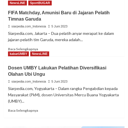
NewsLINE
SportBUGAR
UMBY
Latih
FIFA Matchday, Amunisi Baru di Jajaran Pelatih
Komunitas
Timnas Garuda
Difabel
Pinilih
siarpedia.com_Indonesia
5 Juni 2023
Buat
Siarpedia.com, Jakarta – Dua pelatih anyar merapat ke dalam
Kue
jajaran pelatih tim Garuda, mereka adalah...
Read
Baca Selengkapnya
more
kabarUMBY
NewsLINE
about
FIFA
Dosen UMBY Lakukan Pelatihan Diversifikasi
Matchday,
Olahan Ubi Ungu
Amunisi
Baru
siarpedia.com_Indonesia
5 Juni 2023
di
Siarpedia.com, Yogyakarta – Dalam rangka Pengabdian kepada
Jajaran
Masyarakat (PkM), dosen Universitas Mercu Buana Yogyakarta
Pelatih
(UMBY)...
Timnas
Garuda
Read
Baca Selengkapnya
more
about
Dosen