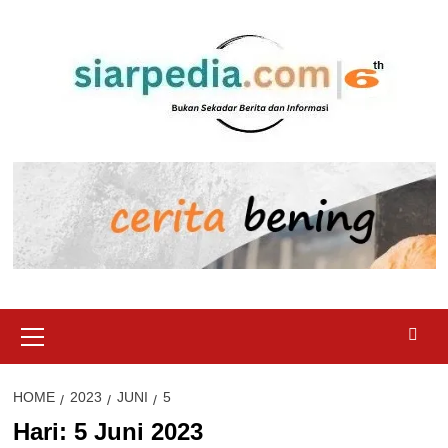
Skip
to
content
Primary
Menu
HOME
2023
JUNI
5
Hari:
5 Juni 2023