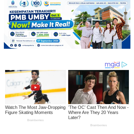
UMBY
Lakukan
Pelatihan
Diversifikasi
Olahan
Ubi
Ungu