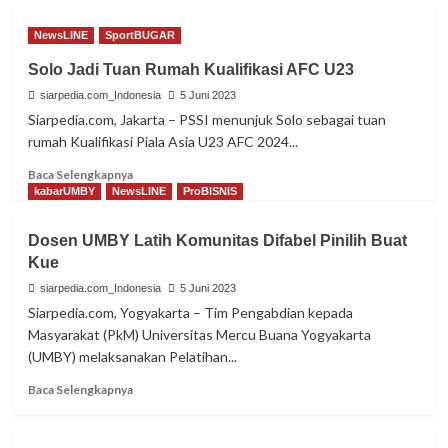
NewsLINE
SportBUGAR
Solo Jadi Tuan Rumah Kualifikasi AFC U23
siarpedia.com_Indonesia
5 Juni 2023
Siarpedia.com, Jakarta – PSSI menunjuk Solo sebagai tuan
rumah Kualifikasi Piala Asia U23 AFC 2024...
Read
Baca Selengkapnya
more
kabarUMBY
NewsLINE
ProBISNIS
about
Solo
Dosen UMBY Latih Komunitas Difabel Pinilih Buat
Jadi
Kue
Tuan
Rumah
siarpedia.com_Indonesia
5 Juni 2023
Kualifikasi
Siarpedia.com, Yogyakarta – Tim Pengabdian kepada
AFC
Masyarakat (PkM) Universitas Mercu Buana Yogyakarta
U23
(UMBY) melaksanakan Pelatihan...
Read
Baca Selengkapnya
more
about
Dosen