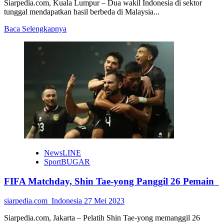
Siarpedia.com, Kuala Lumpur – Dua wakil Indonesia di sektor
tunggal mendapatkan hasil berbeda di Malaysia...
Read
Baca Selengkapnya
more
about
Malaysia
Masters
2023,
Christian
Adinata
Cedera,
Gregoria
ke
Final
NewsLINE
SportBUGAR
FIFA Matchday, Shin Tae-yong Panggil 26 Pemain
siarpedia.com_Indonesia
27 Mei 2023
Siarpedia.com, Jakarta – Pelatih Shin Tae-yong memanggil 26