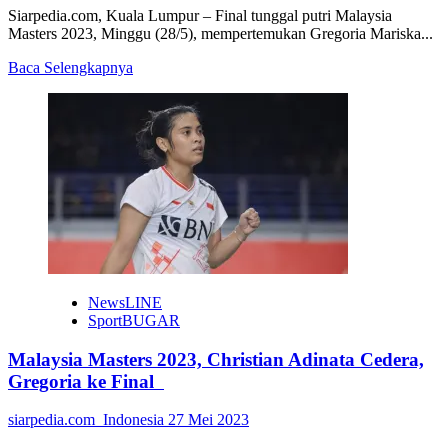
Siarpedia.com, Kuala Lumpur – Final tunggal putri Malaysia
Masters 2023, Minggu (28/5), mempertemukan Gregoria Mariska...
Read
Baca Selengkapnya
more
about
Malaysia
Masters
2023,
Asa
di
Tangan
Jorji
NewsLINE
SportBUGAR
Malaysia Masters 2023, Christian Adinata Cedera,
Gregoria ke Final
siarpedia.com_Indonesia
27 Mei 2023