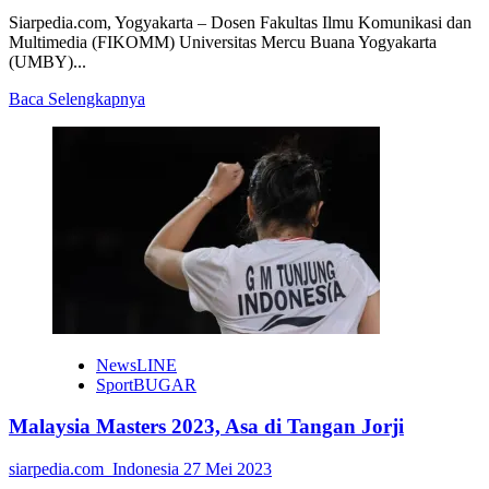
Siarpedia.com, Yogyakarta – Dosen Fakultas Ilmu Komunikasi dan
Multimedia (FIKOMM) Universitas Mercu Buana Yogyakarta
(UMBY)...
Read
Baca Selengkapnya
more
about
FIKOMM
UMBY
Tambah
Doktor
Baru
NewsLINE
SportBUGAR
Malaysia Masters 2023, Asa di Tangan Jorji
siarpedia.com_Indonesia
27 Mei 2023