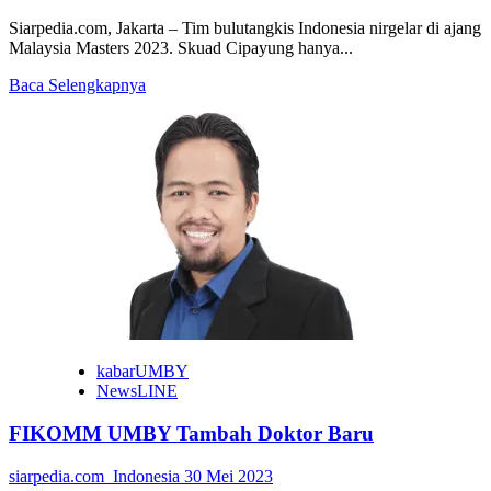
Siarpedia.com, Jakarta – Tim bulutangkis Indonesia nirgelar di ajang
Malaysia Masters 2023. Skuad Cipayung hanya...
Read
Baca Selengkapnya
more
about
Gregoria
Runner
Up,
Ini
Catatan
Kabid
Binpres
kabarUMBY
NewsLINE
FIKOMM UMBY Tambah Doktor Baru
siarpedia.com_Indonesia
30 Mei 2023