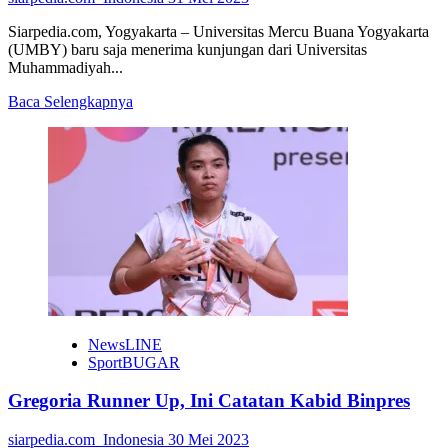
Siarpedia.com, Yogyakarta – Universitas Mercu Buana Yogyakarta
(UMBY) baru saja menerima kunjungan dari Universitas
Muhammadiyah...
Read
Baca Selengkapnya
more
about
UMBY
Terima
Kunjungan
dari
UMM
NewsLINE
SportBUGAR
Gregoria Runner Up, Ini Catatan Kabid Binpres
siarpedia.com_Indonesia
30 Mei 2023