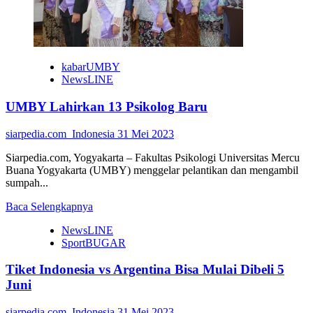
Kota
Kelahiran
Kakek
kabarUMBY
NewsLINE
UMBY Lahirkan 13 Psikolog Baru
siarpedia.com_Indonesia
31 Mei 2023
Siarpedia.com, Yogyakarta – Fakultas Psikologi Universitas Mercu
Buana Yogyakarta (UMBY) menggelar pelantikan dan mengambil
sumpah...
Read
Baca Selengkapnya
more
NewsLINE
about
SportBUGAR
UMBY
Lahirkan
Tiket Indonesia vs Argentina Bisa Mulai Dibeli 5
13
Psikolog
Juni
Baru
siarpedia.com_Indonesia
31 Mei 2023