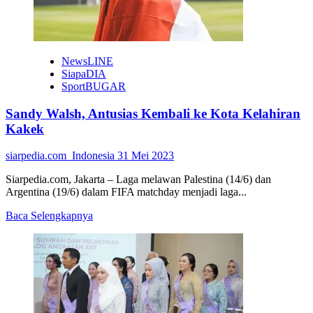
NewsLINE
SiapaDIA
SportBUGAR
Sandy Walsh, Antusias Kembali ke Kota Kelahiran
Kakek
siarpedia.com_Indonesia
31 Mei 2023
Siarpedia.com, Jakarta – Laga melawan Palestina (14/6) dan
Argentina (19/6) dalam FIFA matchday menjadi laga...
Read
Baca Selengkapnya
more
about
Sandy
Walsh,
Antusias
Kembali
ke