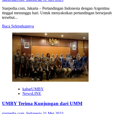
Siarpedia.com, Jakarta – Pertandingan Indonesia dengan Argentina
tinggal menunggu hari. Untuk menyaksikan pertandingan bersejarah
tersebut...
Read
Baca Selengkapnya
more
about
Tiket
Indonesia
vs
Argentina
Bisa
Mulai
Dibeli
5
Juni
kabarUMBY
NewsLINE
UMBY Terima Kunjungan dari UMM
siarpedia.com_Indonesia
31 Mei 2023