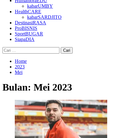
HumanioraEDU
kabarUMBY
HealthCARE
kabarSARDJITO
DestinasiRASA
ProBISNIS
SportBUGAR
SiapaDIA
Cari
untuk:
Home
2023
Mei
Bulan:
Mei 2023