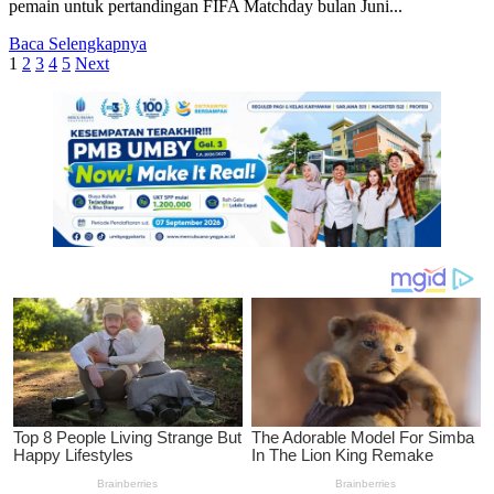
pemain untuk pertandingan FIFA Matchday bulan Juni...
Read
Baca Selengkapnya
Paginasi
more
1
2
3
4
5
Next
about
pos
FIFA
Matchday,
Shin
Tae-
yong
Panggil
26
Pemain