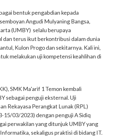
bagai bentuk pengabdian kepada
 semboyan Angudi Mulyaning Bangsa,
arta (UMBY) selalu berupaya
 dan terus ikut berkontribusi dalam dunia
ntul, Kulon Progo dan sekitarnya. Kali ini,
k melakukan uji kompetensi keahlihan di
KK), SMK Ma’arif 1 Temon kembali
sebagai penguji eksternal. Uji
san Rekayasa Perangkat Lunak (RPL)
3-15/03/2023) dengan penguji A Sidiq
i perwakilan yang ditunjuk UMBY yang
formatika, sekaligus praktisi di bidang IT.