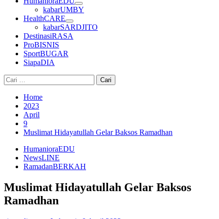
HumanioraEDU
kabarUMBY
HealthCARE
kabarSARDJITO
DestinasiRASA
ProBISNIS
SportBUGAR
SiapaDIA
Cari
untuk:
Home
2023
April
9
Muslimat Hidayatullah Gelar Baksos Ramadhan
HumanioraEDU
NewsLINE
RamadanBERKAH
Muslimat Hidayatullah Gelar Baksos
Ramadhan