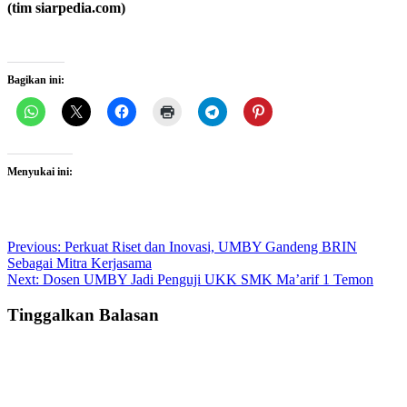
(tim siarpedia.com)
Bagikan ini:
Menyukai ini:
Post
Previous:
Perkuat Riset dan Inovasi, UMBY Gandeng BRIN
Sebagai Mitra Kerjasama
navigation
Next:
Dosen UMBY Jadi Penguji UKK SMK Ma’arif 1 Temon
Tinggalkan Balasan