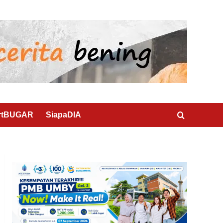
rtBUGAR
SiapaDIA