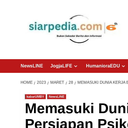
Skip
to
content
NewsLINE
JogjaLIFE
HumanioraEDU
HOME
2023
MARET
28
MEMASUKI DUNIA KERJA 
kabarUMBY
NewsLINE
Memasuki Duni
Persiapan Psik