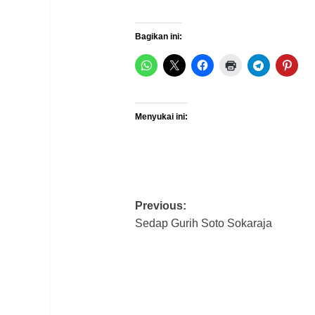
Bagikan ini:
Menyukai ini:
Post
Previous:
Sedap Gurih Soto Sokaraja
navigation