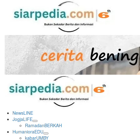
Skip
to
content
Primary
Menu
NewsLINE
JogjaLIFE
RamadanBERKAH
HumanioraEDU
kabarUMBY