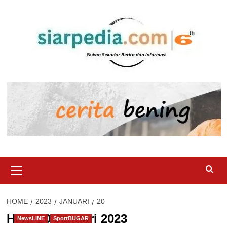
Skip
to
content
Primary
Menu
HOME
2023
JANUARI
20
Hari:
20 Januari 2023
NewsLINE
SportBUGAR