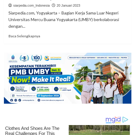
UMBY
siarpedia.com_Indonesia
20 Januari 2023
Terjunkan
Siarpedia.com, Yogyakarta – Bagian Kerja Sama Luar Negeri
807
Universitas Mercu Buana Yogyakarta (UMBY) berkolaborasi
Mahasiswa
dengan...
KKN
Read
Baca Selengkapnya
more
about
Academic
Writing,
UMBY
Gandeng
Prof
Uichol
Kim
dari
Inha
University
Korea