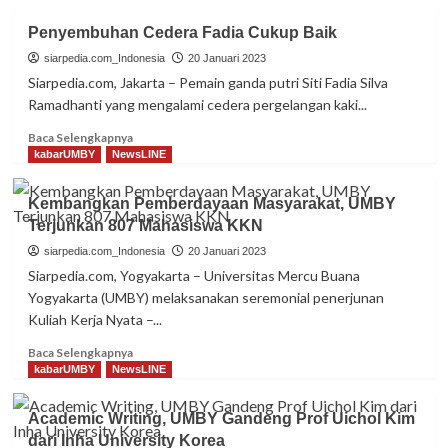
Penyembuhan Cedera Fadia Cukup Baik
siarpedia.com_Indonesia
20 Januari 2023
Siarpedia.com, Jakarta – Pemain ganda putri Siti Fadia Silva
Ramadhanti yang mengalami cedera pergelangan kaki...
Read
Baca Selengkapnya
more
kabarUMBY
NewsLINE
about
Penyembuhan
Kembangkan Pemberdayaan Masyarakat, UMBY
Cedera
Terjunkan 807 Mahasiswa KKN
Fadia
Cukup
siarpedia.com_Indonesia
20 Januari 2023
Baik
Siarpedia.com, Yogyakarta – Universitas Mercu Buana
Yogyakarta (UMBY) melaksanakan seremonial penerjunan
Kuliah Kerja Nyata –...
Read
Baca Selengkapnya
more
kabarUMBY
NewsLINE
about
Kembangkan
Academic Writing, UMBY Gandeng Prof Uichol Kim
Pemberdayaan
dari Inha University Korea
Masyarakat,