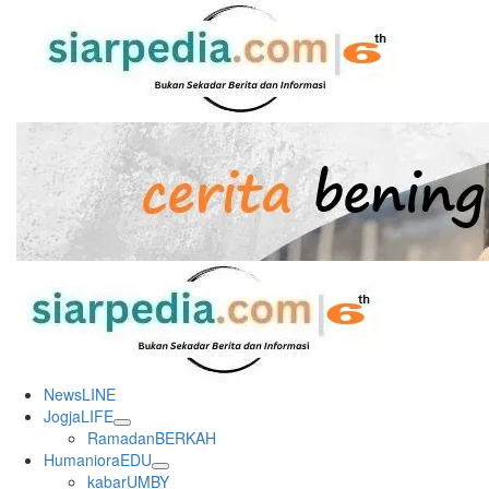
Skip
to
content
Primary
Menu
NewsLINE
JogjaLIFE
RamadanBERKAH
HumanioraEDU
kabarUMBY