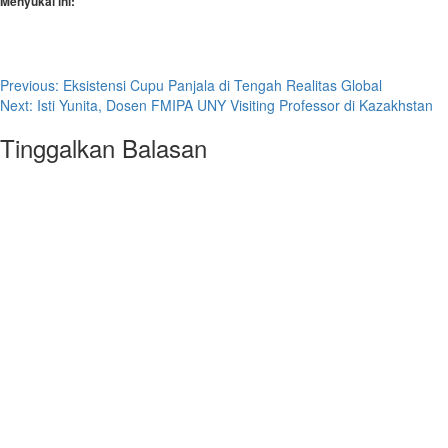
Menyukai ini:
Post
Previous:
Eksistensi Cupu Panjala di Tengah Realitas Global
Next:
Isti Yunita, Dosen FMIPA UNY Visiting Professor di Kazakhstan
navigation
Tinggalkan Balasan