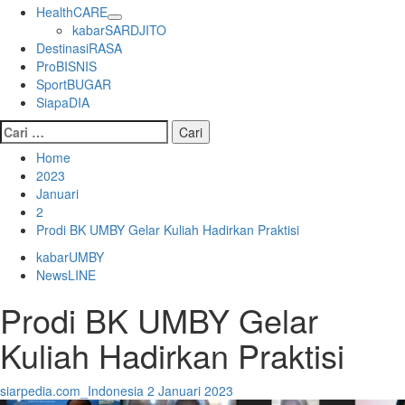
HealthCARE
kabarSARDJITO
DestinasiRASA
ProBISNIS
SportBUGAR
SiapaDIA
Cari
untuk:
Home
2023
Januari
2
Prodi BK UMBY Gelar Kuliah Hadirkan Praktisi
kabarUMBY
NewsLINE
Prodi BK UMBY Gelar
Kuliah Hadirkan Praktisi
siarpedia.com_Indonesia
2 Januari 2023